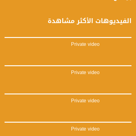
تويتر:
https://twitter.com/musawachannel
الفيديوهات الأكثر مشاهدة
يوتيوب:
https://www.youtube.com/channel/UCwJbDUmIxc-JX8PX53ek2Zg/feed
Private video
بينترست:
https://www.pinterest.com/musawachannel
فيميو:
https://vimeo.com/musawachannel
Private video
غوغل+:
://plus.google.com/u/0/b/115185778161375637310/115185778161375637310/posts/p/pub?
_ga=1.123333704.2101815806.1418341384
Private video
#_٤٨
48_#
‫#‏فلسطين_٤٨‬
‫#‏فلسطين_48‬
Private video
‪falasteen_48#‎‬