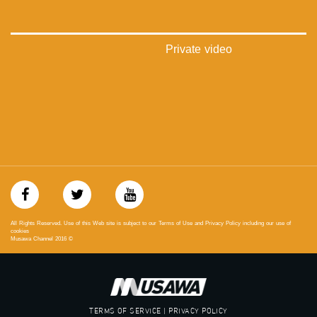
‫#‏عرب_٤٨
‪‎arab_48#‬
‫#‏تواصل‬
‫#‏اكسر_حصارك‬
Private video
‫#‏بلشنا_نرجع‬
‫#‏شعب_واحد‬
‪#‎mosawah‬
#musawa
#musawachannel
mosawah.com#
#musawachannel.com
‪#‎Equality‬
‪#‎égalité‬
‫#‏مساواة‬
‫#‏حق‬
‫#‏عدالة‬
All Rights Reserved. Use of this Web site is subject to our Terms of Use and Privacy Policy including our use of
‫#‏تساوٍ‬
cookies
Musawa Channel
2016
©
‫#‏تعادل‬
‫#‏تماثل‬
‫#‏تسوية‬
‫#‏معادلة‬
TERMS OF SERVICE | PRIVACY POLICY