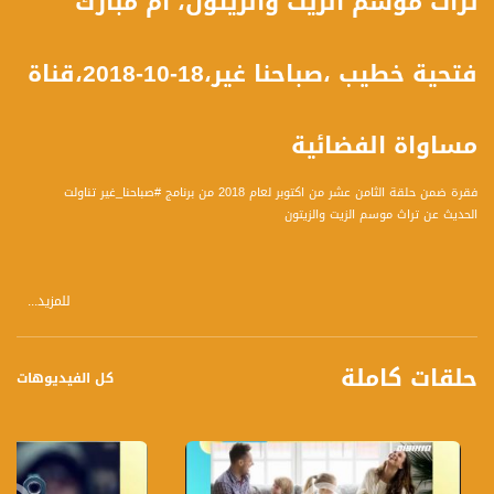
تراث موسم الزيت والزيتون، أم مبارك
فتحية خطيب ،صباحنا غير،18-10-2018،قناة
مساواة الفضائية
فقرة ضمن حلقة الثامن عشر من اكتوبر لعام 2018 من برنامج #صباحنا_غير تناولت
الحديث عن تراث موسم الزيت والزيتون
للمزيد...
الضيفة :
1 - أم مبارك فتحية خطيب: باحثة في التراث الفلسطين
حلقات كاملة
كل الفيديوهات
المحاور :
- ارتباط شعبنا اليوم بهذا التراث
- الزيتون كموروث خاص بالشعب الفلسطيني