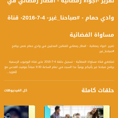
تقرير -اجواء رمضانية - افطار رمضاني في
وادي حمام - #صباحنا_غير- 4-7-2016- قناة
مساواة الفضائية
تقرير -اجواء رمضانية - افطار رمضاني للفنانين المحليين في وادي حمام ضمن برنامج
#صباحنا_غير.
لمتابعي قناة مساواة الفضائية - تسجيل حلقة 4-7-2016 على قناة اليوتيوب الرسمية
برنامج صباحنا غير يأتيكم يومياً عدا السبت في تمام الساعة 9:30 صباحاً بتوقيت القدس مع
للمزيد...
الاعلاميين دريد لداوي و عفاف الشيني وليلى القيش نتحدث من خلاله في موضوعات
كثيرة ومتنوعة وضيوف مختلفين كل يوم
حلقات كاملة
قناة مساواة الفضائية، صوت فلسطينيي الداخل - لاول مرة منذ ٧٠ عام
كل الفيديوهات
قناة مساواة الفضائية تبث عبر الحيّز الفضائي الفلسطيني PalSat وعلى مدار القمر
NileSat من خلال التردد التالي :
Downlink frequency - الترد :