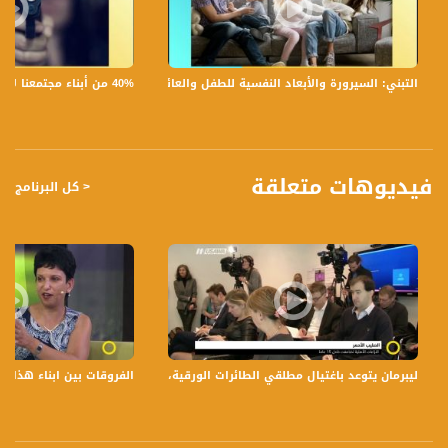
12645 MHZ
Polarity - الاستقطاب:
Horizontal
40% من أبناء مجتمعنا لا يشعرون بالأمان في بلداتهم!،الكاملة،صباحنا غير،28.6.2019،قناة مساواة
التبني: السيرورة والأبعاد النفسية للطفل والعائلة،الكاملة،صباحنا غير،30.6.2019،قناة مساواة
Symb.Rate - معدل الترميز:
27.500 MS/s
FEC - تصحيح الخطأ :
فيديوهات متعلقة
< كل البرنامج
5/6
عربسات Arabsat Badr 4 at 26.0 east
DL: 11958 H
SR: 27500
FEC: 5/6
للتواصل:
ليبرمان يتوعد باغتيال مطلقي الطائرات الورقية،صباحنا غير،19-6-2018- مساواة
الفروقات بين ابناء هذا الجيل 
بريد الكتروني:
anafalasteeni@musawachannel.com