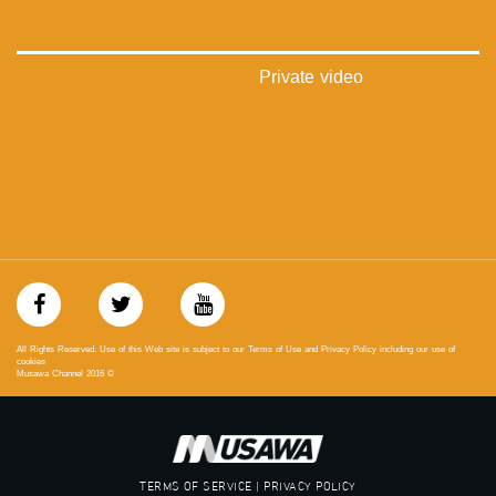
‫#‏عدالة‬
‫#‏تساوٍ‬
‫#‏تعادل‬
‫#‏تماثل‬
Private video
‫#‏تسوية‬
‫#‏معادلة‬
All Rights Reserved. Use of this Web site is subject to our Terms of Use and Privacy Policy including our use of
cookies
Musawa Channel
2016
©
TERMS OF SERVICE | PRIVACY POLICY