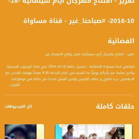
تقرير - افتتاح مهرجان أيام سينمائية -18-
10-2016- #صباحنا_غير - قناة مساواة
الفضائية
تقرير - افتتاح مهرجان أيام سينمائية ضمن برنامج #صباحنا_غير.
لمتابعي قناة مساواة الفضائية - تسجيل حلقة 18-10-2016 على قناة اليوتيوب الرسمية
برنامج صباحنا غير يأتيكم يومياً عدا السبت في تمام الساعة 9:30 صباحاً بتوقيت القدس مع
الاعلاميين دريد لداوي و عفاف الشيني وليلى القيش نتحدث من خلاله في موضوعات
للمزيد...
كثيرة ومتنوعة وضيوف مختلفين كل يوم
حلقات كاملة
قناة مساواة الفضائية، صوت فلسطينيي الداخل - لاول مرة منذ ٧٠ عام
كل الفيديوهات
قناة مساواة الفضائية تبث عبر الحيّز الفضائي الفلسطيني PalSat وعلى مدار القمر
NileSat من خلال التردد التالي :
Downlink frequency - الترد :