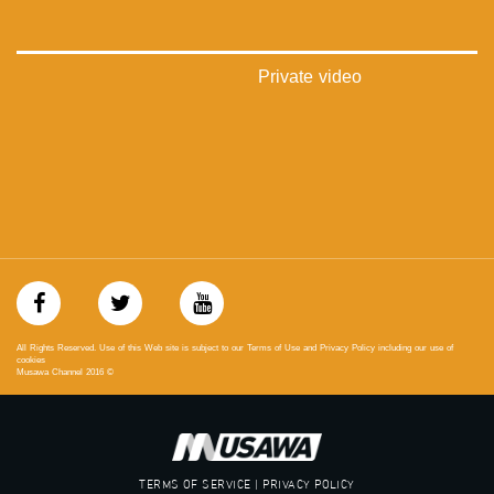
‫#‏عدالة‬
‫#‏تساوٍ‬
‫#‏تعادل‬
‫#‏تماثل‬
Private video
‫#‏تسوية‬
‫#‏معادلة‬
All Rights Reserved. Use of this Web site is subject to our Terms of Use and Privacy Policy including our use of
cookies
Musawa Channel
2016
©
TERMS OF SERVICE | PRIVACY POLICY