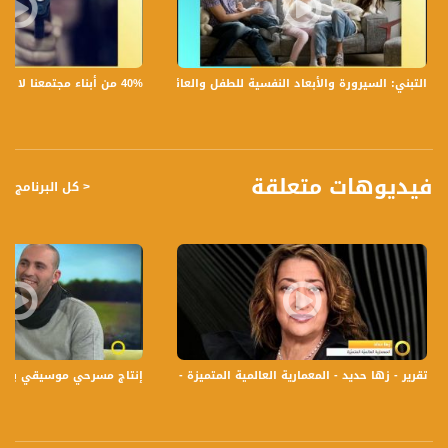
12645 MHZ
Polarity - الاستقطاب:
Horizontal
40% من أبناء مجتمعنا لا يشعرون بالأمان في بلداتهم!،الكاملة،صباحنا غير،28.6.2019،قناة مساواة
التبني: السيرورة والأبعاد النفسية للطفل والعائلة،الكاملة،صباحنا غير،30.6.2019،قناة مساواة
Symb.Rate - معدل الترميز:
27.500 MS/s
FEC - تصحيح الخطأ :
فيديوهات متعلقة
< كل البرنامج
5/6
عربسات Arabsat Badr 4 at 26.0 east
DL: 11958 H
SR: 27500
FEC: 5/6
للتواصل:
تقرير - زها حديد - المعمارية العالمية المتميزة - #صباحنا_غير- 7-4-2016- قناة مساواة الفضائية
إنتاج مسرحي موسيقي بمشاركة الط
بريد الكتروني:
anafalasteeni@musawachannel.com