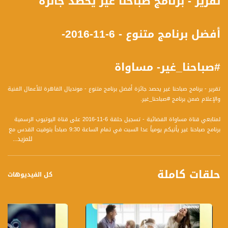
تقرير - برنامج صباحنا غير يحصد جائزة
أفضل برنامج متنوع - 6-11-2016-
#صباحنا_غير- مساواة
تقرير - برنامج صباحنا غير يحصد جائزة أفضل برنامج متنوع - مونديال القاهرة للأعمال الفنية
والإعلام ضمن برنامج #صباحنا_غير.
لمتابعي قناة مساواة الفضائية - تسجيل حلقة 6-11-2016 على قناة اليوتيوب الرسمية
برنامج صباحنا غير يأتيكم يومياً عدا السبت في تمام الساعة 9:30 صباحاً بتوقيت القدس مع
للمزيد...
الاعلاميين دريد لداوي و عفاف الشيني وليلى القيش نتحدث من خلاله في موضوعات
كثيرة ومتنوعة وضيوف مختلفين كل يوم
حلقات كاملة
قناة مساواة الفضائية، صوت فلسطينيي الداخل - لاول مرة منذ ٧٠ عام
كل الفيديوهات
قناة مساواة الفضائية تبث عبر الحيّز الفضائي الفلسطيني PalSat وعلى مدار القمر
NileSat من خلال التردد التالي :
Downlink frequency - الترد :