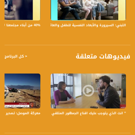
12645 MHZ
Polarity - الاستقطاب:
Horizontal
40% من أبناء مجتمعنا لا يشعرون بالأمان في بلداتهم!،الكاملة،صباحنا غير،28.6.2019،قناة مساواة
التبني: السيرورة والأبعاد النفسية للطفل والعائلة،الكاملة،صباحنا غير،30.6.2019،قناة مساواة
Symb.Rate - معدل الترميز:
27.500 MS/s
FEC - تصحيح الخطأ :
فيديوهات متعلقة
< كل البرنامج
5/6
عربسات Arabsat Badr 4 at 26.0 east
DL: 11958 H
SR: 27500
FEC: 5/6
للتواصل:
’’ انت الذي يتوجب عليك اقناع الجمهور المتلقي بفكرتك واهميتها’’ ، ريم خلف،ا
معركة الموصل: تصدير "داعش العراق" 
بريد الكتروني:
anafalasteeni@musawachannel.com