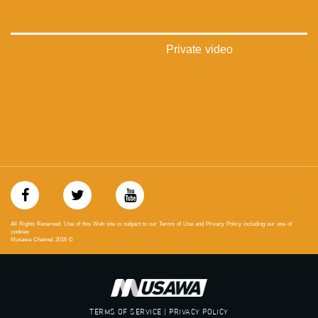
‫#‏عدالة‬
‫#‏تساوٍ‬
‫#‏تعادل‬
‫#‏تماثل‬
Private video
‫#‏تسوية‬
‫#‏معادلة‬
All Rights Reserved. Use of this Web site is subject to our Terms of Use and Privacy Policy including our use of
cookies
Musawa Channel
2016
©
TERMS OF SERVICE | PRIVACY POLICY