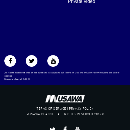
Private video
#‏حق​
#‏عدالة​
#‏تساوٍ​
#‏تعادل​
#‏تماثل​
#‏تسوية​
#‏معادلة​
All Rights Reserved. Use of this Web site is subject to our Terms of Use and Privacy Policy including our use of
cookies
Musawa Channel
2016
©
TERMS OF SERVICE | PRIVACY POLICY
©2017 MUSAWA CHANNEL. ALL RIGHTS RESERVED.