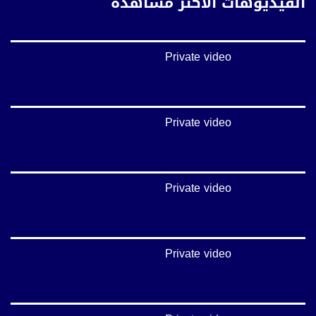
الفيديوهات الأكثر مشاهدة
غوغل+:
https://plus.google.com/u/0/b/1151857...​
Private video
#_٤٨​
48_#
#‏فلسطين_٤٨​
#‏فلسطين_48​
falasteen_48#‎
Private video
#‏عرب_٤٨​
‎arab_48#
#‏تواصل​
#‏اكسر_حصارك​
Private video
#‏بلشنا_نرجع​
#‏شعب_واحد​
#‎mosawah​
#musawa​
#musawachannel​
Private video
mosawah.com#
#musawachannel​.com
#‎Equality​
#‎égalité​
#‏مساواة​