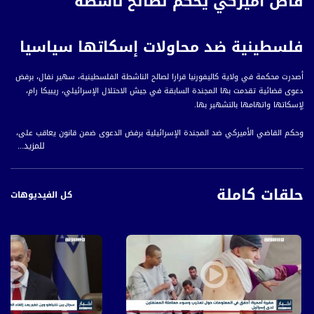
قاض أميركي يحكم لصالح ناشطة
فلسطينية ضد محاولات إسكاتها سياسيا
أصدرت محكمة في ولاية كاليفورنيا قرارا لصالح الناشطة الفلسطينية، سهير نفال، برفض
دعوى قضائية تقدمت بها المجندة السابقة في جيش الاحتلال الإسرائيلي، ريبيكا رام،
لِإسكاتها واتهامها بالتشهير بها.
وحكم القاضي الأميركي ضد المجندة الإسرائيلية برفض الدعوى ضمن قانون يعاقب على،
للمزيد...
انتقاد إسرائيل، بالسجن لمدة عام، ورفض التعويض المادي الذي طالبت به رام ويصل إلى
ستة ملايين دولار أميركي .
حلقات كاملة
وتعتبر نفال ناشطة في حركة مقاطعة إسرائيل وسحب الإستثمارات منها (BDS) في
كل الفيديوهات
الولايات المتحدة الأميركية.
قناة مساواة الفضائية، صوت فلسطينيي الداخل - لاول مرة منذ ٧٠ عام
قناة مساواة الفضائية تبث عبر الحيّز الفضائي الفلسطيني PalSat وعلى مدار القمر