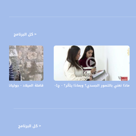
< كل البرنامج
 - #الحد_الفاصل - مساواة
ماذا نعني بالتصور الجسدي؟ وبماذا يتأثر؟ - ج1- حالنا -7-3- 2018، قناة مساواة الفضائية
قافلة الميلاد - جوليانا هودلي -#تغطية خاصة- 
< كل البرنامج