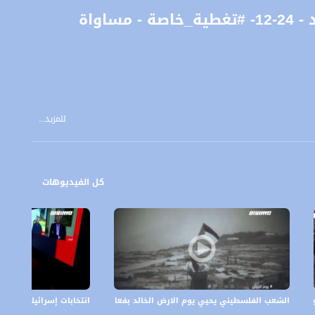
اواة
للمزيد...
كل الفيديوهات
مخطط الضم و الاستيطان،تغطية خاصة،06.06.2020
الشعب الفلسطيني يحيي يوم الارض الخالد بفعاليات رقمية في الداخل والشتات،تغ
انتخابات إسرائيلية ثالثة ع