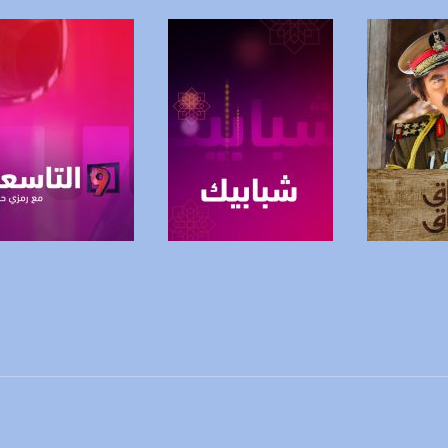
https://www.youtube.com/channel/UCwJbDUmIxc-J
https://www.pinterest.
https://vimeo.
u/0/b/115185778161375637310/115185778161375637310/posts/p/pub?_ga=1.123333704.2101
برنامج
صفحة البرنامج
صفحة البرنامج