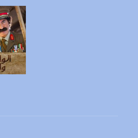
يوتيوب:
X8PX53ek2Zg/feed
بينترست:
com/musawachannel
فيميو:
com/musawachannel
غوغل+:
815806.1418341384
#_٤٨
صفحة ال
48_#
‫#‏فلسطين_٤٨‬
‫#‏فلسطين_48‬
‪falasteen_48#‎‬
‫#‏عرب_٤٨
‪‎arab_48#‬
‫#‏تواصل‬
‫#‏اكسر_حصارك‬