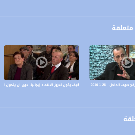
متعلقة
anafalasteeni@m
201- #شو_بالبلد - قناة مساواة الفضائية
كيف يكون تعزيز الانتماء إيجابيا، دون ان يتحول الى تعصب اعمى؟ - 12-3-2017
www.mu
https://www.facebook.
لقة
https://twitter