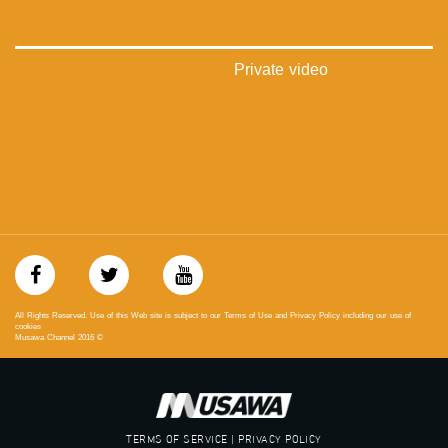
‫#‏معادلة‬
Private video
All Rights Reserved. Use of this Web site is subject to our Terms of Use and Privacy Policy including our use of
cookies
Musawa Channel
2016
©
TERMS OF SERVICE | PRIVACY POLICY