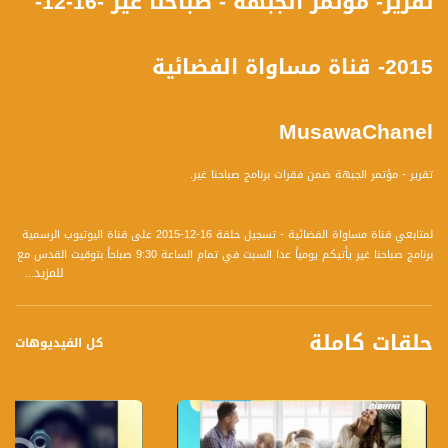
تقرير- مؤتمر الجبهة - صباحنا غير -16-12-
2015- قناة مساواة الفضائية
MusawaChanel
تقرير - مؤتمر الجبهة ضمن فقرات برنامج صباحنا غير.
لمتابعي قناة مساواة الفضائية - تسجيل حلقة 16-12-2015 على قناة اليوتيوب الرسمية
برنامج صباحنا غير يأتيكم يومياً عدا السبت في تمام الساعة 9:30 صباحاً بتوقيت القدس مع
للمزيد...
الاعلاميين دريد لداوي و عفاف الشيني نتحدث من خلاله في موضوعات كثيرة ومتنوعة
وضيوف مختلفين كل يوم .
حلقات كاملة
كل الفيديوهات
قناة مساواة الفضائية، صوت فلسطينيي الداخل - لاول مرة منذ ٧٠ عام
قناة مساواة الفضائية تبث عبر الحيّز الفضائي الفلسطيني PalSat وعلى مدار القمر
NileSat من خلال التردد التالي :