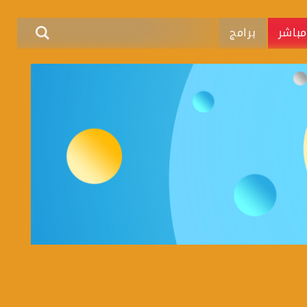
باشر
برامج