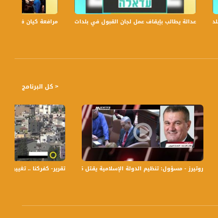
عدالة يطالب بإيقاف عمل لجان القبول في بلدات الجليل والنقب،الكاملة،صباحنا غير،6
مرافعة كيان في الولايات
< كل البرنامج
تقرار،تقرير،اخبار مساواة،24.09.20،قناة مساواة
روتيرز - مسؤول: تنظيم الدولة الإسلامية يقتل 215 في هجمات بجنوب غرب سوريا،الكاملة،مترو الصحافة،26.7
تقرير- كفركنا .. تغيير مسميات الشو