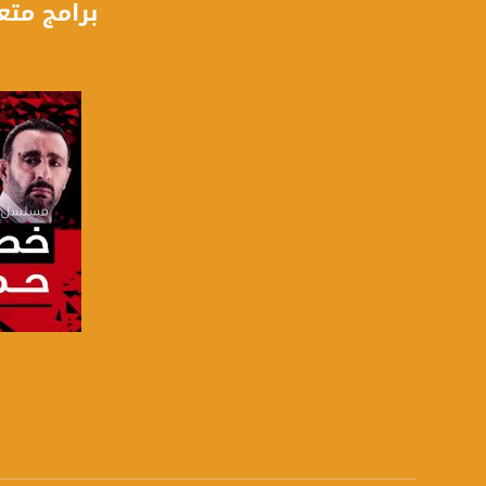
برامج متع
للتفاعل:
الموقع الالكتروني:
sawachannel.com
فيسبوك:
com/musawachannel
تويتر:
.com/musawachannel
يوتيوب:
X8PX53ek2Zg/feed
بينترست:
com/musawachannel
صفحة ا
فيميو:
com/musawachannel
غوغل+: