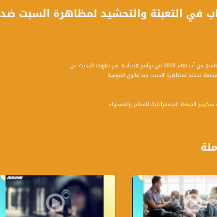
زاب في التعبئة والتحشيد لمظاهرة السبت ضد
 برنامج #صباحنا_غير تناولت الحديث عن
المتابعة تحشد لمظاهرة السبت ضد قانون القومية
ملة
ومياً عدا السبت في تمام الساعة 09:00 صباحاً بتوقيت القدس
ة، صوت فلسطينيي الداخل - لاول مرة منذ ٧٠ عام
الفضائي الفلسطيني PalSat وعلى مدار القمر NileSat من خلال التردد التالي :