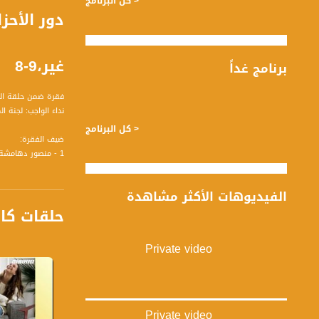
< كل البرنامج
دور الأح
غير،9-8
برنامج غداً
فقرة ضمن حلقة التاسع من آب لعام 2018 من
نداء الواجب: لجنة 
< كل البرنامج
ضيف الفقرة:
1 - منصور دهامشة سكرتير الجبهة الديمقراطية للسلام والمساواة
الفيديوهات الأكثر مشاهدة
حلقات كا
تسجيل حلقة 9- 8 -2018 على قناة اليوتيوب الرسمية
برنامج #صباحنا_غير يأتيكم ي
Private video
قناة مساواة الفضائي
قناة مساواة الفضائية تبث عبر الحيّز 
Private video