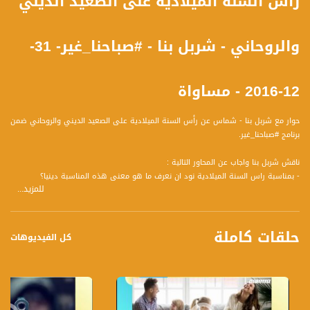
رأس السنة الميلادية على الصعيد الديني
والروحاني - شربل بنا - #صباحنا_غير- 31-
12-2016 - مساواة
حوار مع شربل بنا - شماس عن رأس السنة الميلادية على الصعيد الديني والروحاني ضمن
برنامج #صباحنا_غير.
ناقش شربل بنا واجاب عن المحاور التالية :
- بمناسبة راس السنة الميلادية نود ان نعرف ما هو معنى هذه المناسبة دينيا؟
للمزيد...
- يحتفل ابناء الطائفة المسيحية بعيد ختان السيد المسيح بعد ثمانية ايام من الميلاد
المجيد، ما هو هذا العيد؟ كيف يتم الاحتفال به؟
- هل هذا العيد هو ذاته رأس السنة الميلادية؟
حلقات كاملة
- على الصعيد الاجتماعي، تحولت هذه المناسبة الى مناسبة اجتماعية، ما السبب حسب
كل الفيديوهات
رايه؟ وهل يفقد له المعنى الروحاني للعيد؟
- ما هي الترتيبات والطقوس الدينية التي يقومون بها في الكنيسة بمناسبة رأس السنة
الميلادية؟
- ما هي رسالة الكنيسة للعام القادم؟