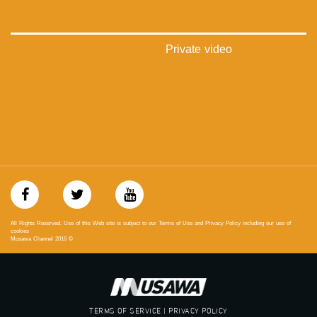
تويتر:
https://twitter.com/musawachannel
Private video
يوتيوب:
https://www.youtube.com/channel/UCwJbDUmIxc-JX8PX53ek2Zg/feed
بينترست:
https://www.pinterest.com/musawachannel
فيميو:
https://vimeo.com/musawachannel
غوغل+:
://plus.google.com/u/0/b/115185778161375637310/115185778161375637310/posts/p/pub?
_ga=1.123333704.2101815806.1418341384
All Rights Reserved. Use of this Web site is subject to our Terms of Use and Privacy Policy including our use of
cookies
Musawa Channel
2016
©
#_٤٨
48_#
‫#‏فلسطين_٤٨‬
‫#‏فلسطين_48‬
‪falasteen_48#‎‬
TERMS OF SERVICE | PRIVACY POLICY
‫#‏عرب_٤٨