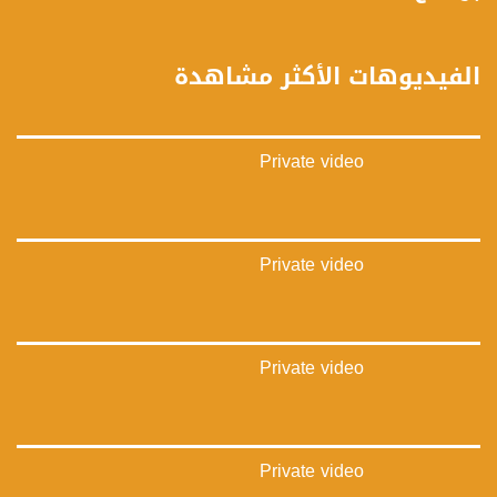
فيسبوك:
https://www.facebook.com/musawachannel
الفيديوهات الأكثر مشاهدة
تويتر:
https://twitter.com/musawachannel
Private video
يوتيوب:
https://www.youtube.com/channel/UCwJbDUmIxc-JX8PX53ek2Zg/feed
بينترست:
https://www.pinterest.com/musawachannel
Private video
فيميو:
https://vimeo.com/musawachannel
Private video
غوغل+:
https://plus.google.com/u/0/b/115185778161375637310/115185778161375637310
#_٤٨
Private video
48_#