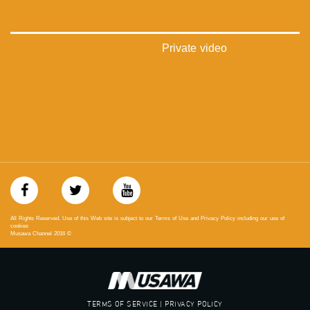
‫#‏فلسطين_٤٨‬
‫#‏فلسطين_48‬
‪falasteen_48#‎‬
‫#‏عرب_٤٨
Private video
‪‎arab_48#‬
‫#‏تواصل‬
‫#‏اكسر_حصارك‬
‫#‏بلشنا_نرجع‬
‫#‏شعب_واحد‬
‪#‎mosawah‬
#musawa
#musawachannel
mosawah.com#
#musawachannel.com
‪#‎Equality‬
‪#‎égalité‬
All Rights Reserved. Use of this Web site is subject to our Terms of Use and Privacy Policy including our use of
‫#‏مساواة‬
cookies
Musawa Channel
2016
©
‫#‏حق‬
‫#‏عدالة‬
‫#‏تساوٍ‬
‫#‏تعادل‬
‫#‏تماثل‬
TERMS OF SERVICE | PRIVACY POLICY
‫#‏تسوية‬