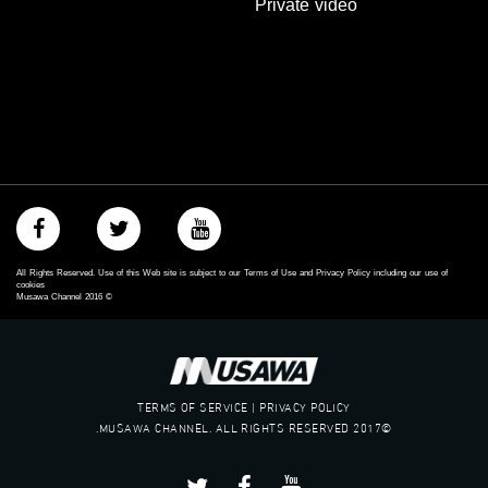
Private video
‪#‎Equality‬
‪#‎égalité‬
‫#‏مساواة‬
‫#‏حق‬
‫#‏عدالة‬
‫#‏تساوٍ‬
‫#‏تعادل‬
‫#‏تماثل‬
‫#‏تسوية‬
‫#‏معادلة‬
All Rights Reserved. Use of this Web site is subject to our Terms of Use and Privacy Policy including our use of
cookies
Musawa Channel
2016
©
TERMS OF SERVICE | PRIVACY POLICY
©2017 MUSAWA CHANNEL. ALL RIGHTS RESERVED.