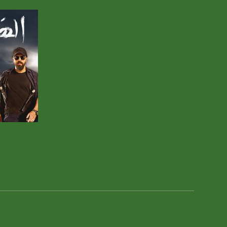
5/6
عربسات Arabsat Badr 4 at 26.0 east
DL: 11958 H
SR: 27500
FEC: 5/6
للتواصل:
بريد الكتروني:
usawachannel.com
صفحة ا
للتفاعل:
الموقع الالكتروني:
sawachannel.com
فيسبوك:
com/musawachannel