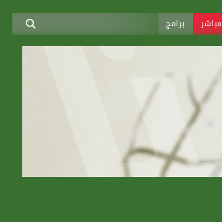
باشر
برامج