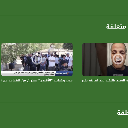
متعلقة
مج حواري اسبوعي يلقي الضوء على قضايا من مجالات عديده منها إجتماعيه ، مجتمعيه ، نفسيه ، تر
طرح حاله واقعيه , بحضور مختصين كلٌ في مجاله من اتجاهات وتوجهات مختلفه
ة، صوت فلسطينيي الداخل - لاول مرة منذ ٧٠ عام
الفضائي الفلسطيني PalSat وعلى مدار القمر NileSat من خلال التردد التالي :
 :
السيد بالنقب بعد اصابته بفيروس كورونا - ياسر العقبي
مدير وخطيب "الأقصى" يحذران من اقتحامه من قبل المس
لقة