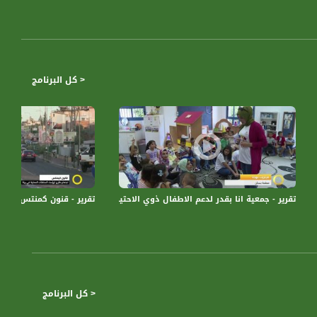
< كل البرنامج
بويه ، أُسريّه ، دينيه ، قانونيه وغيرها ، عن طريق قصة حقيقيه وواقعيه من
توطنين،اخبار مساواة،28.04.2020
تقرير - جمعية انا بقدر لدعم الاطفال ذوي الاحتياجات الخاصة - #صباحنا_غير- 11-9-2016 - مساواة
تقرير - قنون كمنتس - نورهان ابو ربيع - صب
< كل البرنامج