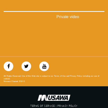
#_٤٨
48_#
‫#‏فلسطين_٤٨‬
Private video
‫#‏فلسطين_48‬
‪falasteen_48#‎‬
‫#‏عرب_٤٨
‪‎arab_48#‬
‫#‏تواصل‬
‫#‏اكسر_حصارك‬
‫#‏بلشنا_نرجع‬
‫#‏شعب_واحد‬
‪#‎mosawah‬
#musawa
#musawachannel
mosawah.com#
All Rights Reserved. Use of this Web site is subject to our Terms of Use and Privacy Policy including our use of
#musawachannel.com
cookies
Musawa Channel
2016
©
‪#‎Equality‬
‪#‎égalité‬
‫#‏مساواة‬
‫#‏حق‬
‫#‏عدالة‬
TERMS OF SERVICE | PRIVACY POLICY
‫#‏تساوٍ‬