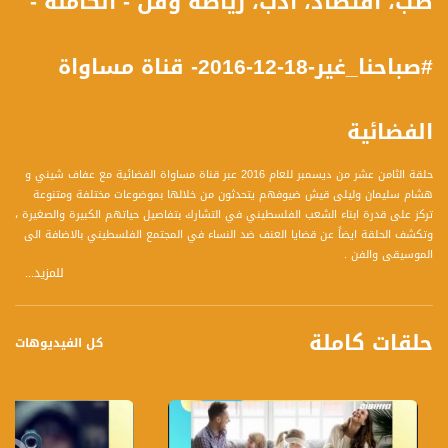
طب، اقتصاد، ادب، رياضة وفن - الكاملة -
#صباحنا_غير-18-12-2016- قناة مساواة
الفضائية
حلقة الثامن عشر من ديسمبر للعام 2016 عبر قناة مساواة الفضائية مع عفاف شيني و
هشام سليمان وليلى قيش ضيوفهم يتحدثون من خلالها بموضوعات مختلفة ومتنوعة
تركز على قدرة ابناء الشعب الفلسطيني في التشارك بتفاصيل حياتهم الكبيرة والصغيرة ،
وتكشف الحلقة ايضاً عن قضايا العنف ضد النساء في المجتمع الفلسطيني بالاضافة الى
الموسيقى والفن .
للمزيد...
محاور الحلقة هي :
1- الحساسية في فصل الشتاء
حلقات كاملة
2- في يوم العالمي للغة العربية: الفرق بين القصة القصيرة والقصة القصيرة جدا وعن
كل الفيديوهات
مجموعة قصصية " ليلة في سجن الجلمة"
3- تنظيم إدارة مالية لبداية سنة جديدة
4- إلى متى الحوادث الدموية وإهمال ما يخدم المجتمع العربي
5- فرق للبنات للعب كرة القدم
6- جمعية الكرمل للموسيقى تحيي كونسرت "نغمات كانون"