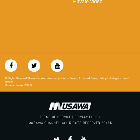
Private video
‫#‏تسوية‬
‫#‏معادلة‬
All Rights Reserved. Use of this Web site is subject to our Terms of Use and Privacy Policy including our use of
cookies
Musawa Channel
2016
©
TERMS OF SERVICE | PRIVACY POLICY
©2017 MUSAWA CHANNEL. ALL RIGHTS RESERVED.