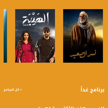
www.musawachannel.com
فيسبوك:
https://www.facebook.com/musawachannel
تويتر:
https://twitter.com/musawachannel
يوتيوب:
https://www.youtube.com/channel/UCwJbDUmIxc-JX8PX53ek2Zg/feed
بينترست:
https://www.pinterest.com/musawachannel
فيميو:
صفحة البرنامج
صفحة البرنامج
https://vimeo.com/musawachannel
غوغل+:
برنامج غداً
< كل البرنامج
://plus.google.com/u/0/b/115185778161375637310/115185778161375637310/posts/p/pub?
_ga=1.123333704.2101815806.1418341384
#_٤٨