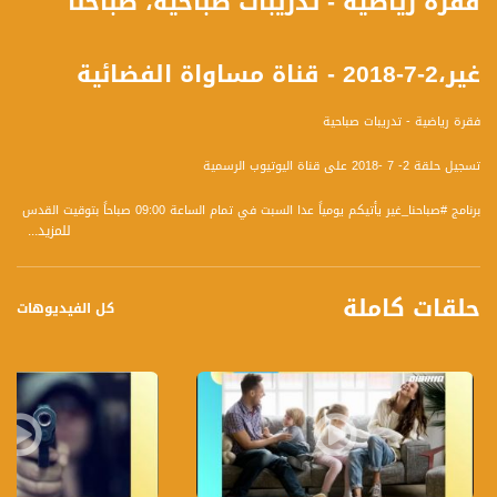
فقرة رياضية - تدريبات صباحية، صباحنا
غير،2-7-2018 - قناة مساواة الفضائية
فقرة رياضية - تدريبات صباحية
تسجيل حلقة 2- 7 -2018 على قناة اليوتيوب الرسمية
برنامج #صباحنا_غير يأتيكم يومياً عدا السبت في تمام الساعة 09:00 صباحاً بتوقيت القدس
للمزيد...
حلقات كاملة
قناة مساواة الفضائية، صوت فلسطينيي الداخل - لاول مرة منذ ٧٠ عام
كل الفيديوهات
قناة مساواة الفضائية تبث عبر الحيّز الفضائي الفلسطيني PalSat وعلى مدار القمر
NileSat من خلال التردد التالي :
Downlink frequency - الترد :
12645 MHZ
Polarity - الاستقطاب: