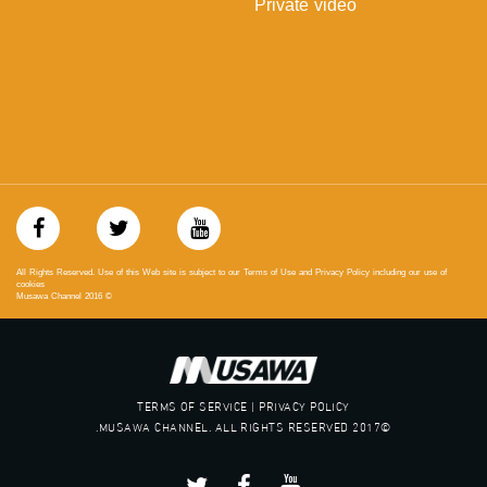
Private video
#_٤٨
48_#
‫#‏فلسطين_٤٨‬
‫#‏فلسطين_48‬
‪falasteen_48#‎‬
‫#‏عرب_٤٨
‪‎arab_48#‬
‫#‏تواصل‬
‫#‏اكسر_حصارك‬
‫#‏بلشنا_نرجع‬
‫#‏شعب_واحد‬
‪#‎mosawah‬
All Rights Reserved. Use of this Web site is subject to our Terms of Use and Privacy Policy including our use of
#musawa
cookies
Musawa Channel
2016
©
#musawachannel
mosawah.com#
#musawachannel.com
‪#‎Equality‬
‪#‎égalité‬
TERMS OF SERVICE | PRIVACY POLICY
‫#‏مساواة‬
©2017 MUSAWA CHANNEL. ALL RIGHTS RESERVED.
‫#‏حق‬
‫#‏عدالة‬
‫#‏تساوٍ‬