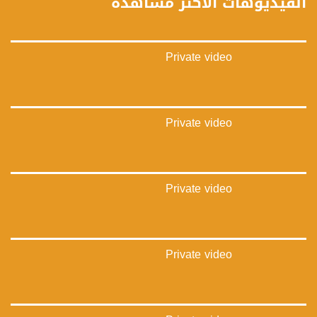
الفيديوهات الأكثر مشاهدة
الموقع الالكتروني:
www.musawachannel.com
Private video
فيسبوك:
https://www.facebook.com/musawachannel
تويتر:
https://twitter.com/musawachannel
Private video
يوتيوب:
https://www.youtube.com/channel/UCwJbDUmIxc-JX8PX53ek2Zg/feed
Private video
بينترست:
https://www.pinterest.com/musawachannel
فيميو:
https://vimeo.com/musawachannel
Private video
غوغل+:
://plus.google.com/u/0/b/115185778161375637310/115185778161375637310/posts/p/pub?
_ga=1.123333704.2101815806.1418341384