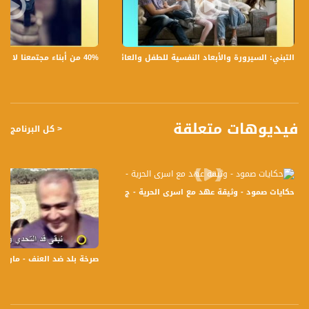
برنامج #صباحنا_غير يأتيكم يومياً عدا السبت في تمام الساعة 9:00 صباحاً بتوقيت القدس
قناة مساواة الفضائية، صوت فلسطينيي الداخل - لاول مرة منذ ٧٠ عام
40% من أبناء مجتمعنا لا يشعرون بالأمان في بلداتهم!،الكاملة،صباحنا غير،28.6.2019،قناة مساواة
التبني: السيرورة والأبعاد النفسية للطفل والعائلة،الكاملة،صباحنا غير،30.6.2019،قناة مساواة
قناة مساواة الفضائية تبث عبر الحيّز الفضائي الفلسطيني PalSat وعلى مدار القمر
NileSat من خلال التردد التالي :
Downlink frequency - الترد :
12645 MHZ
فيديوهات متعلقة
< كل البرنامج
Polarity - الاستقطاب:
Horizontal
Symb.Rate - معدل الترميز:
حكايات صمود - وثيقة عهد مع اسرى الحرية - ج 8 -الحلقة كاملة - صباحنا غير -4-7-2016- مساواة
27.500 MS/s
FEC - تصحيح الخطأ :
5/6
صرخة بلد ضد العنف - مارسيل مص
عربسات Arabsat Badr 4 at 26.0 east
DL: 11958 H