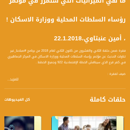
ما هي الميزانيات التي ستمرر في مؤتمر
رؤساء السلطات المحلية ووزارة الاسكان !
، أمين عنبتاوي،22.1.2018
فقرة ضمن حلقة الثاني والعشرون من كانون الثاني لعام 2018 من برنامج #صباحنا_غير
تناولت الحديث عن مؤتمر رؤساء السلطات المحلية ووزارة الاسكان في المركز الجماهيري
في كفر قرع الذي سيناقش الخطة الإقتصادية 922 وجميع الخطط .
ضيف لفقرة :
للمزيد...
أمين عنبتاوي ، رئيس بلدية شفا عمر
وتحدث عن المحاور التالية :
حلقات كاملة
1 أهمية هذا المؤتمر
كل الفيديوهات
2 توقعاتهم من وزير الإسكان والبناء
3 والميزانيات التي ستمرر ف هذا المؤتمر
تسجيل حلقة 21 - 1 -2018 على قناة اليوتيوب الرسمية