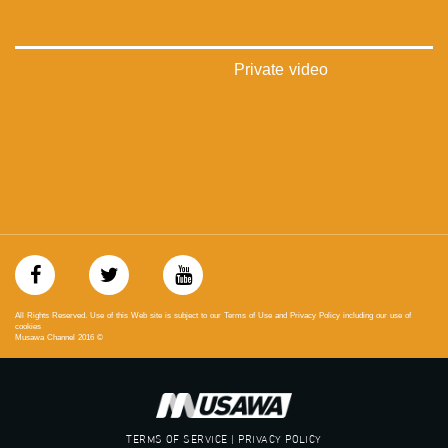
#musawa
#musawachannel
mosawah.com#
#musawachannel.com
Private video
‪#‎Equality‬
‪#‎égalité‬
‫#‏مساواة‬
‫#‏حق‬
‫#‏عدالة‬
‫#‏تساوٍ‬
‫#‏تعادل‬
‫#‏تماثل‬
‫#‏تسوية‬
‫#‏معادلة‬
All Rights Reserved. Use of this Web site is subject to our Terms of Use and Privacy Policy including our use of
cookies
Musawa Channel
2016
©
TERMS OF SERVICE | PRIVACY POLICY