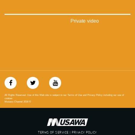
‫#‏شعب_واحد‬
‪#‎mosawah‬
#musawa
#musawachannel
Private video
mosawah.com#
#musawachannel.com
‪#‎Equality‬
‪#‎égalité‬
‫#‏مساواة‬
‫#‏حق‬
‫#‏عدالة‬
‫#‏تساوٍ‬
‫#‏تعادل‬
‫#‏تماثل‬
‫#‏تسوية‬
‫#‏معادلة‬
All Rights Reserved. Use of this Web site is subject to our Terms of Use and Privacy Policy including our use of
cookies
Musawa Channel
2016
©
TERMS OF SERVICE | PRIVACY POLICY