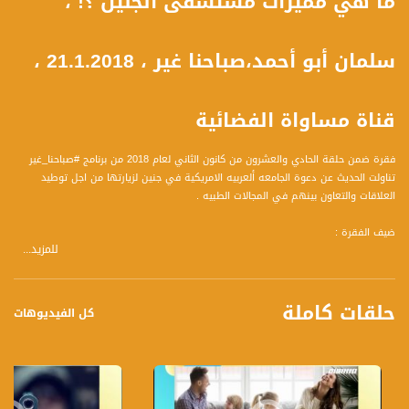
ما هي مميزات مستشفى الجليل ؟! ،
سلمان أبو أحمد،صباحنا غير ، 21.1.2018 ،
قناة مساواة الفضائية
فقرة ضمن حلقة الحادي والعشرون من كانون الثاني لعام 2018 من برنامج #صباحنا_غير
تناولت الحديث عن دعوة الجامعه ألعربيه الامريكية في جنين لزيارتها من اجل توطيد
العلاقات والتعاون بينهم في المجالات الطبيه .
ضيف الفقرة :
للمزيد...
المهندس سلمان أبو أحمد- مدير مستشفى الجليل
وتحدث عن المحاور التالية :
حلقات كاملة
1عن الفكرة لهذه الزيارة وماذا كانت اهدافها.
كل الفيديوهات
2 ماذا تخللت هذه الزيارة وما هي اتفاقيات التعاون التي أبرمت من خلال هذه الزيارة.
3 عن مستشفى الجليل وما هي أهم مميزاته.
4عن اهمية التعاون الاكاديمي في المجال الطبي.
5عن المشاريع المستقبلية للمستشفى.