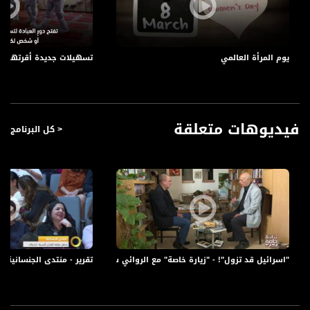
Polarity - الاستقطاب:
Horizontal
Symb.Rate - معدل الترميز:
يوم المرأة العالمي
تسهيلات جديدة أقرتها ا
27.500 MS/s
FEC - تصحيح الخطأ :
5/6
فيديوهات متعلقة
< كل البرنامج
عربسات Arabsat Badr 4 at 26.0 east
DL: 11958 H
SR: 27500
FEC: 5/6
للتواصل:
بريد الكتروني:
"اسرائيل قد تزول"! - "زيارة خاصة" مع الروائي سامي ميخائيل -الكاملة - #زيارة_خاصة -28-1-2017-
تقرير - منتدى الجنسانية يحتفل بعامه ا
anafalasteeni@musawachannel.com
للتفاعل: