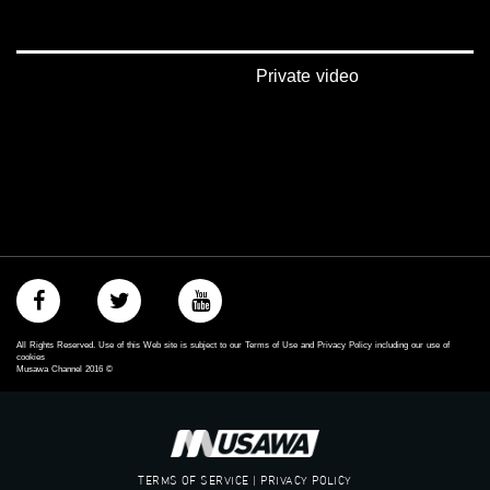
‫#‏تعادل‬
‫#‏تماثل‬
‫#‏تسوية‬
‫#‏معادلة‬
Private video
All Rights Reserved. Use of this Web site is subject to our Terms of Use and Privacy Policy including our use of
cookies
Musawa Channel
2016
©
TERMS OF SERVICE | PRIVACY POLICY