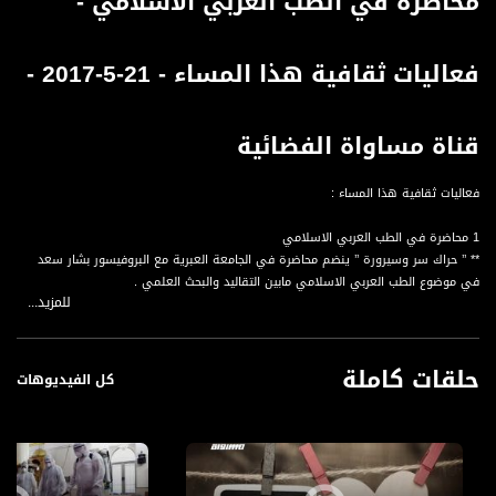
محاضرة في الطب العربي الاسلامي -
فعاليات ثقافية هذا المساء - 21-5-2017 -
قناة مساواة الفضائية
فعاليات ثقافية هذا المساء :
1 محاضرة في الطب العربي الاسلامي
** ’’ حراك سر وسيرورة ’’ ينضم محاضرة في الجامعة العبرية مع البروفيسور بشار سعد
في موضوع الطب العربي الاسلامي مابين التقاليد والبحث العلمي .
للمزيد...
قناة مساواة الفضائية، صوت فلسطينيي الداخل - لاول مرة منذ ٧٠ عام
حلقات كاملة
قناة مساواة الفضائية تبث عبر الحيّز الفضائي الفلسطيني PalSat وعلى مدار القمر
كل الفيديوهات
NileSat من خلال التردد التالي :
Downlink frequency - الترد :
12645 MHZ