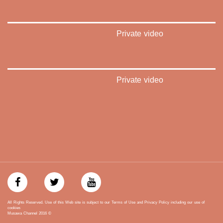
‫#‏تواصل‬
‫#‏اكسر_حصارك‬
‫#‏بلشنا_نرجع‬
Private video
‫#‏شعب_واحد‬
‪#‎mosawah‬
#musawa
#musawachannel
mosawah.com#
Private video
#musawachannel.com
‪#‎Equality‬
‪#‎égalité‬
‫#‏مساواة‬
‫#‏حق‬
‫#‏عدالة‬
‫#‏تساوٍ‬
‫#‏تعادل‬
‫#‏تماثل‬
‫#‏تسوية‬
‫#‏معادلة‬
All Rights Reserved. Use of this Web site is subject to our Terms of Use and Privacy Policy including our use of
cookies
Musawa Channel
2016
©