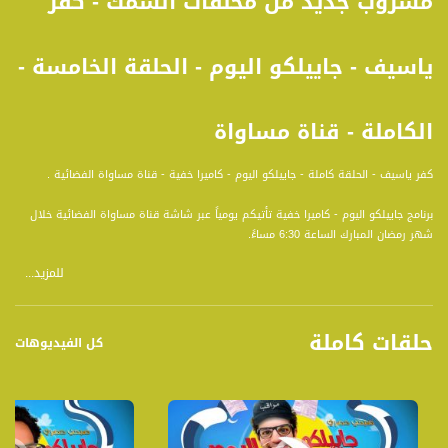
مشروب جديد من مخلفات السمك - كفر
ياسيف - جاييلكو اليوم - الحلقة الخامسة -
الكاملة - قناة مساواة
كفر ياسيف - الحلقة كاملة - جاييلكو اليوم - كاميرا خفية - قناة مساواة الفضائية .
برنامج جاييلكو اليوم - كاميرا خفية تأتيكم يومياً عبر شاشة قناة مساواة الفضائية خلال
شهر رمضان المبارك الساعة 6:30 مساءً.
للمزيد...
جاييلكو اليوم برنامج يومي طيلة شهر رمضان المبارك ذو طابع كوميدي يقوم بتقديمه
الممثل صبحي حصري ويقوم بعمل مقالب بالاشخاص الذين يصادفهم خلال جولته مع
الكاميرا .
حلقات كاملة
كل الفيديوهات
قناة مساواة الفضائية، صوت فلسطينيي الداخل - لاول مرة منذ ٧٠ عام
قناة مساواة الفضائية تبث عبر الحيّز الفضائي الفلسطيني PalSat وعلى مدار القمر
NileSat من خلال التردد التالي :