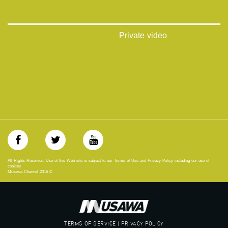
‫#‏حق‬
‫#‏عدالة‬
‫#‏تساوٍ‬
‫#‏تعادل‬
Private video
‫#‏تماثل‬
‫#‏تسوية‬
‫#‏معادلة‬
All Rights Reserved. Use of this Web site is subject to our Terms of Use and Privacy Policy including our use of
cookies
Musawa Channel
2016
©
TERMS OF SERVICE | PRIVACY POLICY