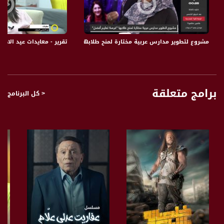
استجابة أكثر حدة للبالونات المشتعلة
يتناول البرنامج خبايا الخبر من خلال مقالات مميزة وتحليلات لقضايا منوعة يتنوع بين
مشروع لتطوير مدارس عربية مختارة لمنح طلابها "فرصة تعليم أفضل"،روز عامر،المحتوى، 9
تقرير - معايدات عيد الاضحى المبا
المواضيع الإقتصادية الإجتماعية أو الثقافية والفنية أيضا “ مقالات حول الأفلام أو قضايا
ثقافية ويستضيف البرنامج كل يوم ضيف يتحدث عن المواضيع الإقليمية أو الإسرائيلية
الفلسطينية ويتطرق لأهم تفاعلات السوشل ميديا .
برامج متعلقة
< كل البرنامج
قناة مساواة الفضائية، صوت فلسطينيي الداخل - لاول مرة منذ ٧٠ عام
قناة مساواة الفضائية تبث عبر الحيّز الفضائي الفلسطيني PalSat وعلى مدار القمر
NileSat من خلال التردد التالي :
Downlink frequency - الترد :
12645 MHZ
Polarity - الاستقطاب:
Horizontal
Symb.Rate - معدل الترميز:
27.500 MS/s