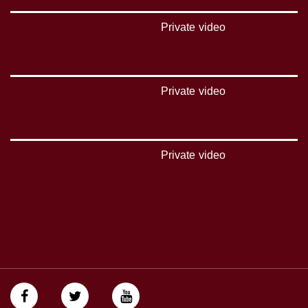
تويتر:
Private video
https://twitter.com/musawachannel
يوتيوب:
https://www.youtube.com/channel/UCwJbDUmIxc-JX8PX53ek2Zg/feed
Private video
بينترست:
https://www.pinterest.com/musawachannel
فيميو:
Private video
https://vimeo.com/musawachannel
غوغل+:
://plus.google.com/u/0/b/115185778161375637310/115185778161375637310/posts/p/pub?
_ga=1.123333704.2101815806.1418341384
#_٤٨
48_#
‫#‏فلسطين_٤٨‬
‫#‏فلسطين_48‬
‪falasteen_48#‎‬