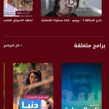
لمسيرات العودة.
6 موقع بُكرا : اليوم: المتابعة تدعو لأكبر مسيرة عودة على حدود غزة
خارج المتاهة 3 - برومو - قناة مساواة الفضائية - Musawa Channel
تشهد الاسواق الفلسطينية وخصوص
يتناول البرنامج خبايا الخبر من خلال مقالات مميزة وتحليلات لقضايا منوعة يتنوع بين
المواضيع الإقتصادية الإجتماعية أو الثقافية والفنية أيضا “ مقالات حول الأفلام أو قضايا
ثقافية ويستضيف البرنامج كل يوم ضيف يتحدث عن المواضيع الإقليمية أو الإسرائيلية
الفلسطينية ويتطرق لأهم تفاعلات السوشل ميديا .
برامج متعلقة
< كل البرنامج
قناة مساواة الفضائية، صوت فلسطينيي الداخل - لاول مرة منذ ٧٠ عام
قناة مساواة الفضائية تبث عبر الحيّز الفضائي الفلسطيني PalSat وعلى مدار القمر
NileSat من خلال التردد التالي :
Downlink frequency - الترد :
12645 MHZ
Polarity - الاستقطاب:
Horizontal
Symb.Rate - معدل الترميز:
27.500 MS/s