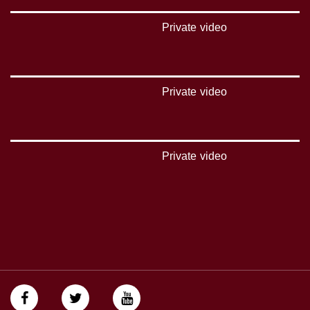
تويتر:
Private video
https://twitter.com/musawachannel
يوتيوب:
https://www.youtube.com/channel/UCwJbDUmIxc-JX8PX53ek2Zg/feed
Private video
بينترست:
https://www.pinterest.com/musawachannel
فيميو:
Private video
https://vimeo.com/musawachannel
غوغل+:
://plus.google.com/u/0/b/115185778161375637310/115185778161375637310/posts/p/pub?
_ga=1.123333704.2101815806.1418341384
#_٤٨
48_#
‫#‏فلسطين_٤٨‬
‫#‏فلسطين_48‬
‪falasteen_48#‎‬