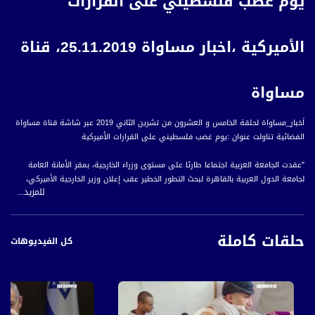
يوم غضب فلسطيني على القرارات
الأميركية ،اخبار مساواة 25.11.2019، قناة
مساواة
اَخبار_مساواة لحلقة الخامس و العشرون من تشرين الثاني 2019 عبر شاشة قناة مساواة
الفضائية تناولت عنوان :يوم غضب فلسطيني على القرارات الأميركية
"عقدت الجامعة العربية اجتماعا طارئا على مستوى وزراء الخارجية، بمقر الأمانة العامة
لجامعة الدول العربية بالقاهرة لبحث التطور الخطير عقب إعلان وزير الخارجية الأميركي،
للمزيد...
مايك بومبيو، اعتبار الاستيطان الاستعماري الإسرائيلي في الأراضي الفلسطينية لا يخالف
القانون الدولي.
حلقات كاملة
وأكد وزير الخارجية الفلسطينية، رياض المالكي، أن القرار الأميركي بشأن الاستيطان، قرار
كل الفيديوهات
سياسي بامتياز ولا يعتمد على أية أسس قانونية، وأشار إلى أن خطورة القرار تبرز فيما
يمكن أن يتبعه من إجراءات وقرارات مدمرة للقضية ولحقوق الشعب الفلسطيني.
من جانبه، أكد الأمين العام المساعد لشؤون قطاع فلسطين والأراضي العربية المحتلة
بالجامعة العربية، الدكتور سعيد أبو علي، إن الهدف من الاجتماع هو بلورة موقف عربي