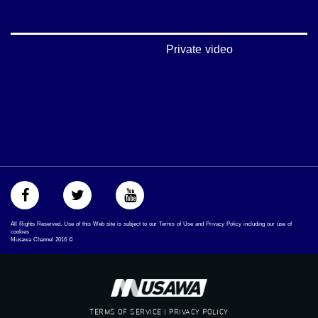
://plus.google.com/u/0/b/115185778161375637310/115185778161375637310/posts/p/pub?
_ga=1.123333704.2101815806.1418341384
#_٤٨
Private video
48_#
‫#‏فلسطين_٤٨‬
‫#‏فلسطين_48‬
‪falasteen_48#‎‬
‫#‏عرب_٤٨
‪‎arab_48#‬
‫#‏تواصل‬
‫#‏اكسر_حصارك‬
‫#‏بلشنا_نرجع‬
‫#‏شعب_واحد‬
‪#‎mosawah‬
#musawa
All Rights Reserved. Use of this Web site is subject to our Terms of Use and Privacy Policy including our use of
#musawachannel
cookies
Musawa Channel
2016
©
mosawah.com#
#musawachannel.com
‪#‎Equality‬
‪#‎égalité‬
‫#‏مساواة‬
TERMS OF SERVICE | PRIVACY POLICY
‫#‏حق‬