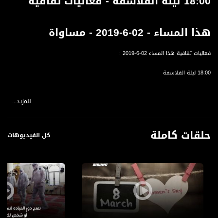
18:00 ليلة الفلاسفة - فعاليات ثقافية
هذا المساء - 02-6-2019 - مساواة
فعاليات ثقافية هذا المساء 02-6-2019 :
18:00 ليلة الفلاسفة
للمزيد...
قناة مساواة الفضائية، صوت فلسطينيي الداخل - لاول مرة منذ ٧٠ عام
حلقات كاملة
كل الفيديوهات
قناة مساواة الفضائية تبث عبر الحيّز الفضائي الفلسطيني PalSat وعلى مدار القمر
NileSat من خلال التردد التالي :
Downlink frequency - الترد :
12645 MHZ
Polarity - الاستقطاب:
Horizontal