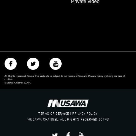
Private video
‫#‏معادلة‬
All Rights Reserved. Use of this Web site is subject to our Terms of Use and Privacy Policy including our use of
cookies
Musawa Channel
2016
©
TERMS OF SERVICE | PRIVACY POLICY
©2017 MUSAWA CHANNEL. ALL RIGHTS RESERVED.