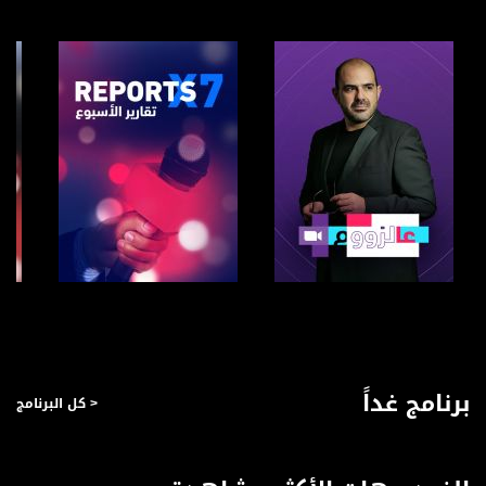
فيسبوك:
https://www.facebook.com/musawachannel
تويتر:
https://twitter.com/musawachannel
يوتيوب:
https://www.youtube.com/channel/UCwJbDUmIxc-JX8PX53ek2Zg/feed
بينترست:
https://www.pinterest.com/musawachannel
فيميو:
https://vimeo.com/musawachannel
صفحة البرنامج
صفحة البرنامج
غوغل+:
://plus.google.com/u/0/b/115185778161375637310/115185778161375637310/posts/p/pub?
برنامج غداً
< كل البرنامج
_ga=1.123333704.2101815806.1418341384
#_٤٨
48_#