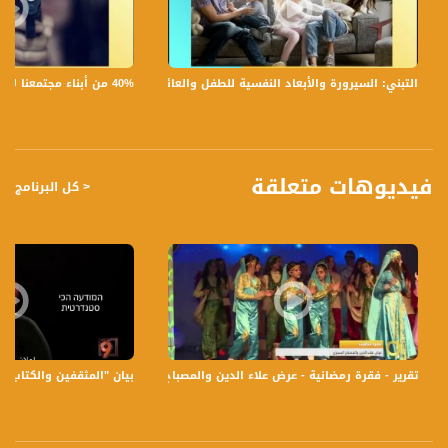
- التحضيرات يومًا بعد يوم حتى يوم أحد القيامة، أسماء الأيام وماذا يعني كل قداس
وطقوسه مثل خميس الأسرار وغسل الأرجل..
40% من أبناء مجتمعنا لا يشعرون بالأمان في بلداتهم!،الكاملة،صباحنا غير،28.6.2019،قناة مساواة
التبني: السيرورة والأبعاد النفسية للطفل والعائلة،الكاملة،صباحنا غير،30.6.2019،قناة مساواة
تسجيل حلقة 15-4-2019 على قناة اليوتيوب الرسمية
برنامج #صباحنا_غير يأتيكم يومياً عدا السبت في تمام الساعة 09:00 صباحاً بتوقيت القدس
فيديوهات متعلقة
< كل البرنامج
قناة مساواة الفضائية، صوت فلسطينيي الداخل - لاول مرة منذ ٧٠ عام
قناة مساواة الفضائية تبث عبر الحيّز الفضائي الفلسطيني PalSat وعلى مدار القمر
NileSat من خلال التردد التالي :
Downlink frequency - الترد :
12645 MHZ
Polarity - الاستقطاب:
تقرير - فقرة رمضانية - عرض علاء الدين والمصباح السحري - #صباحنا_غير- 13-6-2016- قناة مساواة الفضائية
بيان "المثقفين والكتاب الفلسطي
Horizontal
Symb.Rate - معدل الترميز:
27.500 MS/s