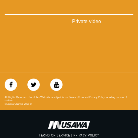
‪falasteen_48#‎‬
‫#‏عرب_٤٨
‪‎arab_48#‬
‫#‏تواصل‬
Private video
‫#‏اكسر_حصارك‬
‫#‏بلشنا_نرجع‬
‫#‏شعب_واحد‬
‪#‎mosawah‬
#musawa
#musawachannel
mosawah.com#
#musawachannel.com
‪#‎Equality‬
‪#‎égalité‬
‫#‏مساواة‬
‫#‏حق‬
All Rights Reserved. Use of this Web site is subject to our Terms of Use and Privacy Policy including our use of
‫#‏عدالة‬
cookies
Musawa Channel
2016
©
‫#‏تساوٍ‬
‫#‏تعادل‬
‫#‏تماثل‬
‫#‏تسوية‬
‫#‏معادلة‬
TERMS OF SERVICE | PRIVACY POLICY