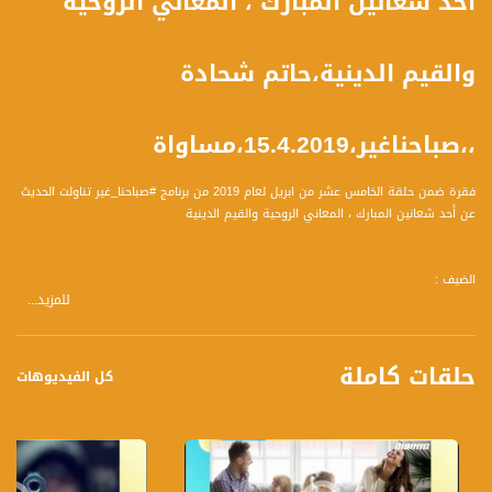
أحد شعانين المبارك ، المعاني الروحية
والقيم الدينية،حاتم شحادة
،،صباحناغير،15.4.2019،مساواة
فقرة ضمن حلقة الخامس عشر من ابريل لعام 2019 من برنامج #صباحنا_غير تناولت الحديث
عن أحد شعانين المبارك ، المعاني الروحية والقيم الدينية
الضيف :
للمزيد...
القس الكنن حاتم شحادة راعي الكنيسة الانچيلكانية في حيفا ورئيس المحكمة الكنسية
في مطرانية القدس والشرق الاوسط.
حلقات كاملة
كل الفيديوهات
المحاور :
- بالأمس احتفلت الطوائف المسيحية الغربية بأحد الشعانين، ما هي قصة هذا العيد وماذا
تعني دورة الشعانين؟
- ما هي القيم التي يحتويها هذا العيد؟
- أحد الشعانين في القدس مختلف عن سائر البلاد..