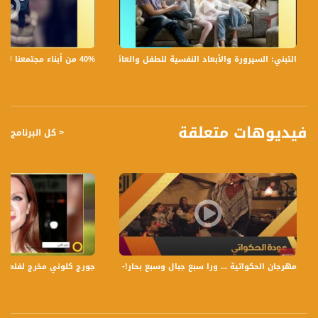
قناة مساواة الفضائية تبث عبر الحيّز الفضائي الفلسطيني PalSat وعلى مدار القمر
NileSat من خلال التردد التالي :
40% من أبناء مجتمعنا لا يشعرون بالأمان في بلداتهم!،الكاملة،صباحنا غير،28.6.2019،قناة مساواة
التبني: السيرورة والأبعاد النفسية للطفل والعائلة،الكاملة،صباحنا غير،30.6.2019،قناة مساواة
Downlink frequency - الترد :
12645 MHZ
Polarity - الاستقطاب:
Horizontal
فيديوهات متعلقة
< كل البرنامج
Symb.Rate - معدل الترميز:
27.500 MS/s
FEC - تصحيح الخطأ :
5/6
عربسات Arabsat Badr 4 at 26.0 east
مهرجان الحكواتية ... ورا سبع جبال وسبع بحار!- العناوين الرئيسية - ح18،الباكستيج ،25.2.2018
جورج كلوني مخرج لفلم يتصدى للتمي
DL: 11958 H
SR: 27500
FEC: 5/6