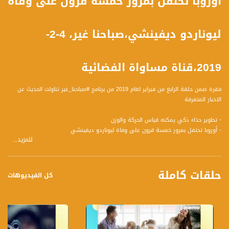
أوروبا تحتفل بمرور خمسة قرون على وفاة
ليوناردو ديفينشي،صباحنا غير، 4-2-
2019،قناة مساواة الفضائية
فقرة ضمن حلقة الرابع من فبراير لعام 2019 من برنامج #صباحنا_غير تناولت الحديث عن
الاخبار المتفرقة
- تطوير حذاء ذكي يمكنه قياس الحركة والوزن
- أوروبا تحتفل بمرور خمسة قرون على وفاة ليوناردو ديفينشي
للمزيد...
- رابطة أكاديميي قلنسوة: "أن نُعبّر بالعربية في واقع التداخل اللغوي"
حلقات كاملة
كل الفيديوهات
تسجيل حلقة4-2-2019 على قناة اليوتيوب الرسمية
برنامج #صباحنا_غير يأتيكم يومياً عدا السبت في تمام الساعة 09:00 صباحاً بتوقيت القدس
قناة مساواة الفضائية، صوت فلسطينيي الداخل - لاول مرة منذ ٧٠ عام