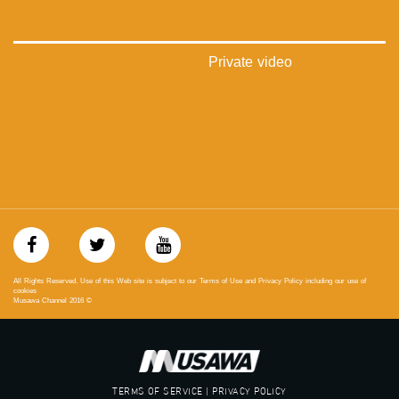
#musawachannel.com
‪#‎Equality‬
‪#‎égalité‬
‫#‏مساواة‬
Private video
‫#‏حق‬
‫#‏عدالة‬
‫#‏تساوٍ‬
‫#‏تعادل‬
‫#‏تماثل‬
‫#‏تسوية‬
‫#‏معادلة‬
All Rights Reserved. Use of this Web site is subject to our Terms of Use and Privacy Policy including our use of
cookies
Musawa Channel
2016
©
TERMS OF SERVICE | PRIVACY POLICY