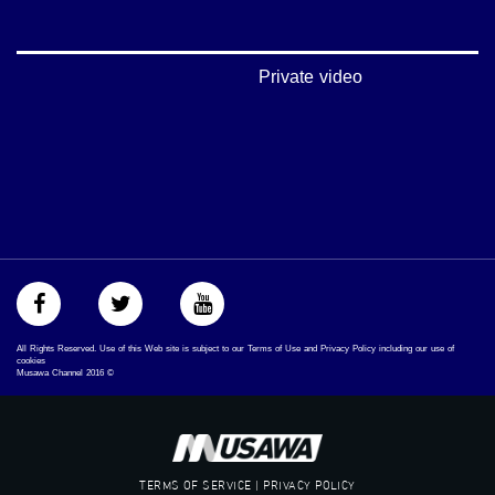
‫#‏عرب_٤٨
‪‎arab_48#‬
‫#‏تواصل‬
‫#‏اكسر_حصارك‬
Private video
‫#‏بلشنا_نرجع‬
‫#‏شعب_واحد‬
‪#‎mosawah‬
#musawa
#musawachannel
mosawah.com#
#musawachannel.com
‪#‎Equality‬
‪#‎égalité‬
‫#‏مساواة‬
‫#‏حق‬
‫#‏عدالة‬
All Rights Reserved. Use of this Web site is subject to our Terms of Use and Privacy Policy including our use of
‫#‏تساوٍ‬
cookies
Musawa Channel
2016
©
‫#‏تعادل‬
‫#‏تماثل‬
‫#‏تسوية‬
‫#‏معادلة‬
TERMS OF SERVICE | PRIVACY POLICY