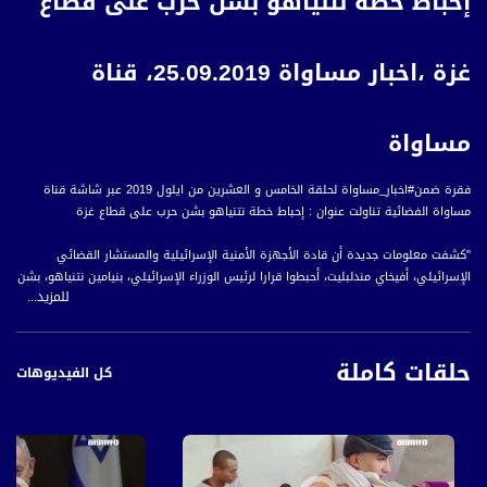
إحباط خطة نتنياهو بشن حرب على قطاع
غزة ،اخبار مساواة 25.09.2019، قناة
مساواة
فقرة ضمن#اخبار_مساواة لحلقة الخامس و العشرين من ايلول 2019 عبر شاشة قناة
مساواة الفضائية تناولت عنوان : إحباط خطة نتنياهو بشن حرب على قطاع غزة
"كشفت معلومات جديدة أن قادة الأجهزة الأمنية الإسرائيلية والمستشار القضائي
الإسرائيلي، أفيخاي مندلبليت، أحبطوا قرارا لرئيس الوزراء الإسرائيلي، بنيامين نتنياهو، بشن
للمزيد...
عملية عسكرية على قطاع غزة، إثر إطلاق قذائف صاروخية تجاه مدينة أشدود أثناء خطاب
نتنياهو في مهرجان انتخابي.
حلقات كاملة
ونقلت وسائل إعلام إسرائيلية عن مسؤول إسرائيلي رسمي قوله إن التقديرات المرجحة
كل الفيديوهات
كانت أن تنفيذ العملية سيقود إلى تصعيد كبير يصل إلى درجة حرب إسرائيلية شاملة
على قطاع غزة، الأمر الذي لا يمكن لحكومة انتقالية أن تقوم به.
وبحسب ذات المصادر فإن عملية عسكرية كهذه في حال تنفيذها كانت ستؤدي إلى
إطلاق قذائف صاروخية بشكل مكثف ومتبادل بين الطرفين، وقد توقع الكثير من الخسائر