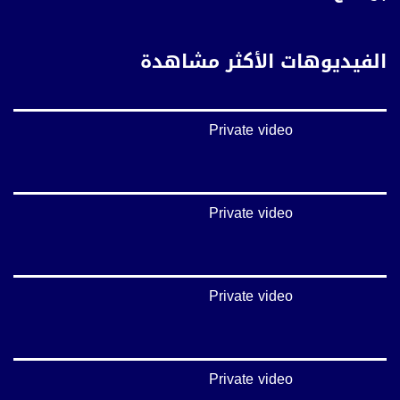
تويتر:
https://twitter.com/musawachannel
الفيديوهات الأكثر مشاهدة
يوتيوب:
https://www.youtube.com/channel/UCwJbDUmIxc-JX8PX53ek2Zg/feed
Private video
بينترست:
https://www.pinterest.com/musawachannel
فيميو:
https://vimeo.com/musawachannel
Private video
غوغل+:
://plus.google.com/u/0/b/115185778161375637310/115185778161375637310/posts/p/pub?
_ga=1.123333704.2101815806.1418341384
Private video
#_٤٨
48_#
‫#‏فلسطين_٤٨‬
‫#‏فلسطين_48‬
Private video
‪falasteen_48#‎‬