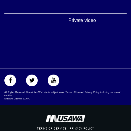
‪‎arab_48#‬
‫#‏تواصل‬
‫#‏اكسر_حصارك‬
‫#‏بلشنا_نرجع‬
Private video
‫#‏شعب_واحد‬
‪#‎mosawah‬
#musawa
#musawachannel
mosawah.com#
#musawachannel.com
‪#‎Equality‬
‪#‎égalité‬
‫#‏مساواة‬
‫#‏حق‬
‫#‏عدالة‬
‫#‏تساوٍ‬
All Rights Reserved. Use of this Web site is subject to our Terms of Use and Privacy Policy including our use of
‫#‏تعادل‬
cookies
Musawa Channel
2016
©
‫#‏تماثل‬
‫#‏تسوية‬
‫#‏معادلة‬
TERMS OF SERVICE | PRIVACY POLICY