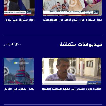
- اليابان: مراسم تذكارية في حديقة السلام في ناغازاكي لمرور 74 عامًا على انفجار
القنبلة الذرية
- الصين: مشاركة أفراد شرطة ورجال إطفاء من مختلف أنحاء العالم في حفل الألعاب
الرياضية
أخبار مساواة: في اليوم الـ155 من العدوان:عشرات الشهداء والجرحى في قصف الاحتلال المتواصل على قطاع غزة
أخبار مساواة:في اليوم الـ152 من العدوان: عشرات الشهداء والجرحى في قصف الاحتلال المتواصل على قطاع غزة
قناة مساواة الفضائية، صوت فلسطينيي الداخل - لاول مرة منذ ٧٠ عام
فيديوهات متعلقة
< كل البرنامج
قناة مساواة الفضائية تبث عبر الحيّز الفضائي الفلسطيني PalSat وعلى مدار القمر
NileSat من خلال التردد التالي :
Downlink frequency - الترد :
12645 MHZ
Polarity - الاستقطاب:
Horizontal
النقب: عودة الطلاب إلى مقاعد الدراسة بالقيصوم، تقرير،اخبار مساواة،17.11.2019،قناة مساواة
حالة الطقس في العالم -01-09-2019 - قناة مساواة الفضائية - MusawaChannel
Symb.Rate - معدل الترميز:
27.500 MS/s
FEC - تصحيح الخطأ :