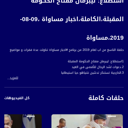
استطلاع: ليبرمان مفتاح الحكومة
المقبلة،الكاملة،اخبار مساواة ،09-08-
2019،مساواة
حلقة التاسع من اب لعام 2019 من برنامج #اخبار مساواة تناولت عدة فقرات و مواضيع
1استطلاع: ليبرمان مفتاح الحكومة المقبلة
2.دعوات لشد الرحال للأقصى في العيد
3.الخارجية تستنكر تدشين نتنياهو حيا استيطانيا
للمزيد...
4 .التقارير
النقب: استدعاء رئيس مجلس القصوم
أسواق القدس تعيش ضائقة قبيل العيد
حلقات كاملة
وزير الدفاع الأمريكي يزور كوريا الجنوبية
كل الفيديوهات
العراق يسلم الكويت رفات مفقودين بحرب الخليج
5. ب 60 ثانية :
- لندن: حشود تحيي الذكرى الخمسين لالتقاط صورة ألبوم (آبي رود) لفرقة البيتلز
- إيطاليا: روما تحظر الجلوس على السلالم الإسبانية وتثير جدلا بين السائحين
- العراق: بحيرة الحبانية تستعيد تدريجيا مكانتها السياحية بعد سنوات من الإهمال