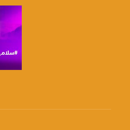
للتواصل:
بريد الكتروني:
usawachannel.com
للتفاعل:
الموقع الالكتروني:
sawachannel.com
فيسبوك:
com/musawachannel
صفحة ا
تويتر:
.com/musawachannel
يوتيوب:
X8PX53ek2Zg/feed
بينترست:
com/musawachannel