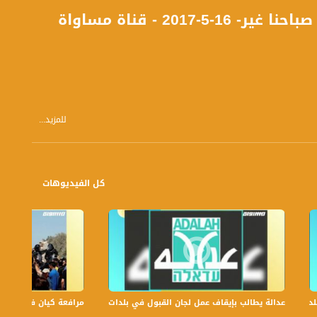
20 - قناة مساواة
للمزيد...
كل الفيديوهات
احاً بتوقيت القدس مع الاعلاميات عفاف شيني ولمى طاطور موسى وليلى قيش نتحدث من خلاله في موضوعات كثيرة ومتنوعة
عدالة يطالب بإيقاف عمل لجان القبول في بلدات الجليل والنقب،الكاملة،صباحنا غير،6
مرافعة كيان في الولايات