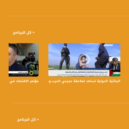
< كل البرنامج
ية
الجنائية الدولية تستعد لملاحقة مجرمي الحرب،وليد عساف،بانوراما مساواة،07.02.2021،قناة مساواة
مؤتمر الاقتصاد في المجتمع العربي،هان
< كل البرنامج