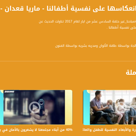
كاسها على نفسية أطفالنا - ماريا قعدان - صباحنا غير- 16-5-17
غير حلقة السادس عشر من ايار لعام 2017 تناولت الحديث عن
على نفسية أطفالنا .
عالجة بواسطة طاقة الألوان ومدربه بشريه بواسطة الفنون
لتالية :
ملة
برنامج #صباحنا_غير يأتيكم يومياً عدا السبت في تمام الساعة 9:30 صب
40% من أبناء مجتمعنا لا يشعرون بالأمان في بلداتهم!،الكاملة،صباحنا غير،28.6.2019،قناة مساواة
لأبعاد النفسية للطفل والعائلة،الكاملة،صباحنا غير،30.6.2019،قناة مساواة
 يوم .