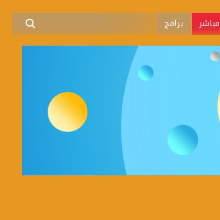
باشر
برامج