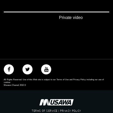
‫#‏اكسر_حصارك‬
‫#‏بلشنا_نرجع‬
‫#‏شعب_واحد‬
‪#‎mosawah‬
Private video
#musawa
#musawachannel
mosawah.com#
#musawachannel.com
‪#‎Equality‬
‪#‎égalité‬
‫#‏مساواة‬
‫#‏حق‬
‫#‏عدالة‬
‫#‏تساوٍ‬
‫#‏تعادل‬
‫#‏تماثل‬
All Rights Reserved. Use of this Web site is subject to our Terms of Use and Privacy Policy including our use of
‫#‏تسوية‬
cookies
Musawa Channel
2016
©
‫#‏معادلة‬
TERMS OF SERVICE | PRIVACY POLICY