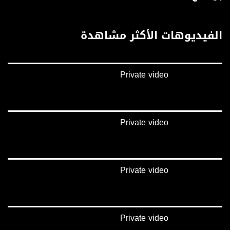
يوتيوب:
https://www.youtube.com/channel/UCwJbDUmIxc-JX8PX53ek2Zg/feed
الفيديوهات الأكثر مشاهدة
بينترست:
https://www.pinterest.com/musawachannel
Private video
فيميو:
https://vimeo.com/musawachannel
غوغل+:
://plus.google.com/u/0/b/115185778161375637310/115185778161375637310/posts/p/pub?
Private video
_ga=1.123333704.2101815806.1418341384
#_٤٨
48_#
Private video
‫#‏فلسطين_٤٨‬
‫#‏فلسطين_48‬
‪falasteen_48#‎‬
‫#‏عرب_٤٨
‪‎arab_48#‬
Private video
‫#‏تواصل‬