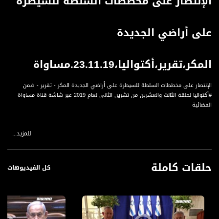
الإنتصار على مخططات السلطة للسيطرة
على أراضي الجديدة
المكر،تقرير،أكتواليا،23.11.19.مساواة
الإنتصار على مخططات السلطة للسيطرة على أراضي الجديدة المكر - تقرير - ضمن
#أكتواليا لحلقة الثالث والعشرين من تشرين الثاني لعام 2019 عبر شاشة قناة مساواة
الفضائية
للمزيد...
حلقات كاملة
#أكتواليا هو برنامج يُبث في نهاية الأسبوع ويتطرق لأهم الأخبار القضايا والعناوين
كل الفيديوهات
المحلية والإقليمية.
لأن الشخصي هو السياسي ولا يمكن الفصل بينهما يطرح "أكتواليا في أسبوع" الشؤون
السياسية القضايا الاجتماعية والثقافية المتداولة على الساحة العامة للنقاش والتحليل.
يتم - من خلال البرنامج- استعراض أهم القضايا التي تؤثر على حياتنا، من خلال:
التطرق للأخبار وأهم العناوين التي جاءت في الصحافة الاسرائيلية،