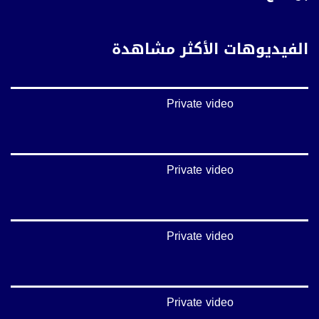
تويتر:
https://twitter.com/musawachannel
الفيديوهات الأكثر مشاهدة
يوتيوب:
https://www.youtube.com/channel/UCwJbDUmIxc-JX8PX53ek2Zg/feed
Private video
بينترست:
https://www.pinterest.com/musawachannel
فيميو:
https://vimeo.com/musawachannel
Private video
غوغل+:
://plus.google.com/u/0/b/115185778161375637310/115185778161375637310/posts/p/pub?
_ga=1.123333704.2101815806.1418341384
Private video
#_٤٨
48_#
‫#‏فلسطين_٤٨‬
‫#‏فلسطين_48‬
Private video
‪falasteen_48#‎‬