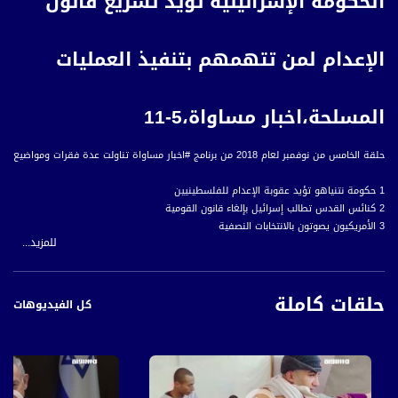
الحكومة الإسرائيلية تؤيد تشريع قانون
الإعدام لمن تتهمهم بتنفيذ العمليات
المسلحة،اخبار مساواة،5-11
حلقة الخامس من نوفمبر لعام 2018 من برنامج #اخبار مساواة تناولت عدة فقرات ومواضيع
1 حكومة نتنياهو تؤيد عقوبة الإعدام للفلسطينيين
2 كنائس القدس تطالب إسرائيل بإلغاء قانون القومية
3 الأمريكيون يصوتون بالانتخابات النصفية
للمزيد...
4 تقارير :
- مطالب شعبية بإصلاح "شارع الموت"
- الانتخابات المحلية تفرز قيادة شابة جديدة
حلقات كاملة
- الجولات الانتخابية الثانية.. تحالفات وتنازلات
كل الفيديوهات
- اهتمام شبابي بمنتدى القدس التكنولوجي
5 ب 60 ثانية :
تونس: افتتاح أيام قرطاج السينمائية وسط إجراءات أمنية مشددة بعد أيام على الهجوم
الانتحاري
العراق: قلق وغضب أصحاب المزارع بعد اتتشار مرض غامض يفتك بأسماك الكارب في نهر