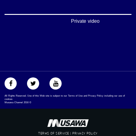
‫#‏عرب_٤٨
‪‎arab_48#‬
‫#‏تواصل‬
‫#‏اكسر_حصارك‬
Private video
‫#‏بلشنا_نرجع‬
‫#‏شعب_واحد‬
‪#‎mosawah‬
#musawa
#musawachannel
mosawah.com#
#musawachannel.com
‪#‎Equality‬
‪#‎égalité‬
‫#‏مساواة‬
‫#‏حق‬
‫#‏عدالة‬
All Rights Reserved. Use of this Web site is subject to our Terms of Use and Privacy Policy including our use of
‫#‏تساوٍ‬
cookies
Musawa Channel
2016
©
‫#‏تعادل‬
‫#‏تماثل‬
‫#‏تسوية‬
‫#‏معادلة‬
TERMS OF SERVICE | PRIVACY POLICY