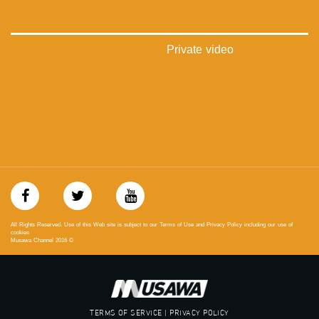
فيميو:
https://vimeo.com/musawachannel
Private video
غوغل+:
://plus.google.com/u/0/b/115185778161375637310/115185778161375637310/posts/p/pub?
_ga=1.123333704.2101815806.1418341384
#_٤٨
48_#
‫#‏فلسطين_٤٨‬
‫#‏فلسطين_48‬
‪falasteen_48#‎‬
‫#‏عرب_٤٨
‪‎arab_48#‬
‫#‏تواصل‬
All Rights Reserved. Use of this Web site is subject to our Terms of Use and Privacy Policy including our use of
‫#‏اكسر_حصارك‬
cookies
Musawa Channel
2016
©
‫#‏بلشنا_نرجع‬
‫#‏شعب_واحد‬
‪#‎mosawah‬
#musawa
#musawachannel
TERMS OF SERVICE | PRIVACY POLICY
mosawah.com#