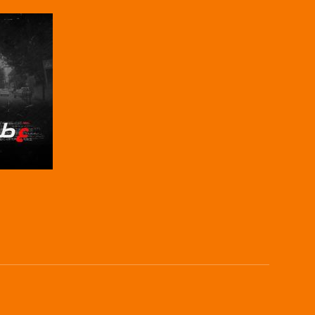
للتواصل:
بريد الكتروني:
usawachannel.com
للتفاعل:
الموقع الالكتروني:
sawachannel.com
فيسبوك:
com/musawachannel
صفحة ا
تويتر:
.com/musawachannel
يوتيوب:
X8PX53ek2Zg/feed
بينترست:
com/musawachannel