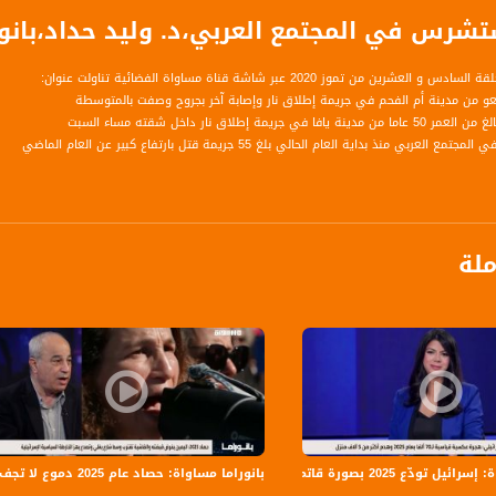
س في المجتمع العربي،د. وليد حداد،بانوراما مساواة،07.20
شرين من تموز 2020 عبر شاشة قناة مساواة الفضائية تناولت عنوان:
عو من مدينة أم الفحم في جريمة إطلاق نار وإصابة آخر بجروح وصفت بالمتوسطة
 جريمة إطلاق نار داخل شقته مساء السبت
عربي منذ بداية العام الحالي بلغ 55 جريمة قتل بارتفاع كبير عن العام الماضي
ر في علم الإجرام
ملة
 في عسفيا.. التي ارتكبت قبل شهرين، الشرطة وظفت أدوات جديدة
 كلما اشتدت الازمة الاقتصادية متوقع أن ترتفع وتيرة الجريمة
يل تودّع 2025 بصورة قاتمة
بانوراما مساواة: حصاد عام 2025 دموع لا تجف بنار الجريمة و اليمين يفرض قبضته والفاشية تقترب
برنامج حواري يومي يناقش آخر المستجدات السياسية والإقتصادية، الثقافية والفكرية في الداخل 