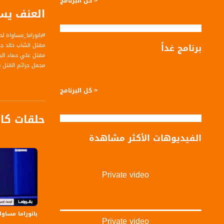
< كل البرنامج
العنف يستشر
#بانوراما_مساواة لحلقة السادس و الع
برنامج غداً
مقتل الشاب خالد ج
مقتل علي حماد البالغ من العمر 50 عاما من مدينة يافا في
مجمل جرائم القتل في المجتمع ال
الضيف :
< كل البرنامج
د. وليد حداد - محاض
حلقات كا
الفيديوهات الأكثر مشاهدة
المحاور :
فك رموز جريمة قتل
الارتفاع بالوتيرة -
Private video
بانوراما مساواة: إسرائ
بانوراما مساواة - 
Private video