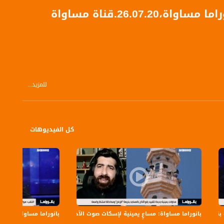
26..قناة مساواة
للمزيد...
كل الفيديوهات
بانوراما مساواة: مساعٍ يمينية لإسكات صوت الآذان
بانوراما مساواة: بن غف
الفلسطيني لرصد مختلف القضايا التي يعيشها المجتمع العربي هنا وإبراز تفاصيلها