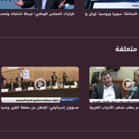
 :
خنة؛ سوريا وروسيا، إيران واسرائيل، ماذا تغيّر؟!- الكاملة -11-5-2018- التاسعة
قرارات المجلس الوطني؛ مرحلة اشتباك وتصحيح لخلل أوسلو – الك
متعلقة
لب شطب الأحزاب العربية ،اخبار مساواة،27.2.2019، مساواة
مسؤول إسرائيلي: الإعلان عن صفقة القرن وشيك،الكاملة،اخبار