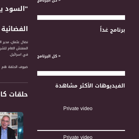
< كل البرنامج
الفضائية
برنامج غداً
المفتش العام للشر
في اسرائيل.
< كل البرنامج
ضيوف الحلقة هم :
1- محمد زيدان، من برنامج التاسعة
2- أمجد شبيطة، مسؤول الاعلام والعلاقات العامة في جمعية "سيكوي"
الفيديوهات الأكثر مشاهدة
3- نضال عثمان، مدير الائتلاف لمناهضة العنصرية في اسرائيل
حلقات كا
لمتابعي قناة مساواة الفضائية - 
" التاسعة مع رمزي 
Private video
اهتمامات المتلقي /
قناة مساواة الفضائي
قناة مساواة الفضائية تبث عبر الحيّز 
Private video