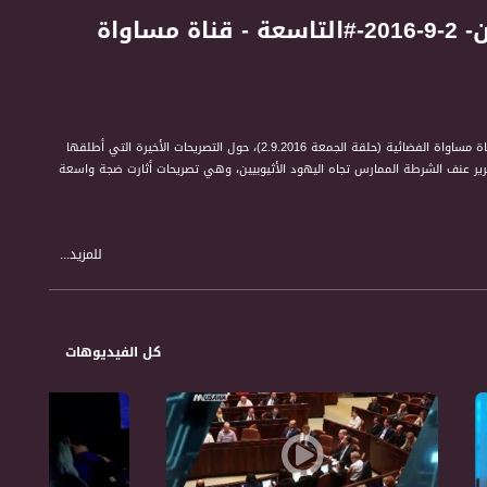
"السود يظلون مشبوهين لدى الشرطة"!! - نضال عثمان- 2-9-2016-#التاسعة - قناة مساواة
نضال عثمان، مدير الائتلاف لمناهضة العنصرية في اسرائيل، في حديث ضمن برنامج التاسعة مع رمزي حكيم على قناة مساواة الفضائية (حلقة الجمعة 2.9.2016)، حول التصريحات الأخيرة التي أطلقها
رير عنف الشرطة الممارس تجاه اليهود الأثيوبيين، وهي تصريحات أثارت ضجة واسعة
للمزيد...
كل الفيديوهات
الاجتماعي والاقتصادي. حتى الثقافة والفن ونمط الحياة. من خلال فقرات حوارية تمثل
ر قضايا بمبادرته ويناقشها مع صناع القرار والشخصيات التمثيلية والجماهيرية.