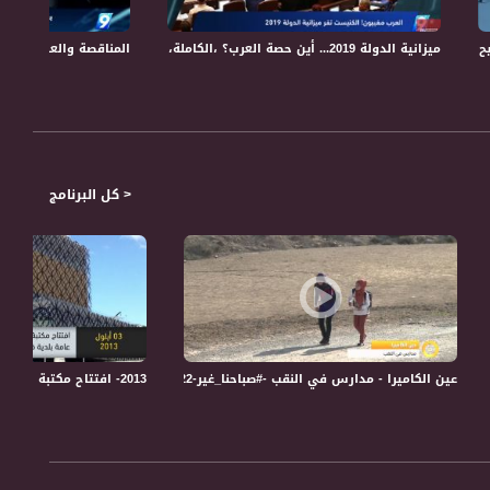
ميزانية الدولة 2019... أين حصة العرب؟ ،الكاملة،التاسعة، 16.3.2018،قناة مساواة الفضائية
املة - 4-5-2018– التاسعة -مساواة
المناقصة والعرب.. عنصرية في "كفا
< كل البرنامج
 مساواة ،22-08-2019،مساواة
عين الكاميرا - مدارس في النقب -#صباحنا_غير-22-1-2016-قناة مساواة الفضائية
2013- افتتاح مكتبة برمنجهام اكبر مكتبة عامة بلدية في المملكة المتحدة - ذاكرة في التاريخ-03.09.2019