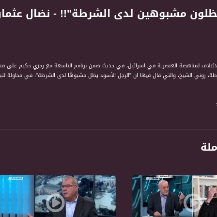
طة، روني الشيخ، والتي قال فيها ان "الرجل الأسود يظل مشبوهًا لدى الشرطة"، في محاولة لتب
ملة
تسجيل حلقة 2-9-2016على قناة اليوتيوب الرسمية
حكيم " برنامج حواري اسبوعي يتناول قضايا الداخل ارتباطا باحداث الساعة في الشان السياسي و
 المشاهد في الداخل وكذلك اهتمامات الفلسطيني والعربي عموما. الى جانب ذلك فان البرنامج يثي
ة، صوت فلسطينيي الداخل - لاول مرة منذ ٧٠ عام
الفضائي الفلسطيني PalSat وعلى مدار القمر NileSat من خلال التردد التالي :