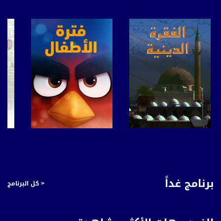
DL: 11958 H
SR: 27500
FEC: 5/6
للتواصل:
بريد الكتروني:
anafalasteeni@musawachannel.com
للتفاعل:
الموقع الالكتروني:
www.musawachannel.com
فيسبوك:
صفحة البرنامج
صفحة البرنامج
https://www.facebook.com/musawachannel
تويتر:
برنامج غداً
< كل البرنامج
https://twitter.com/musawachannel
يوتيوب:
https://www.youtube.com/channel/UCwJbDUmIxc-JX8PX53ek2Zg/feed