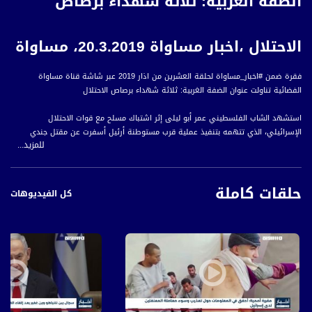
الضفة الغربية: ثلاثة شهداء برصاص
الاحتلال ،اخبار مساواة 20.3.2019، مساواة
فقرة ضمن #اخبار_مساواة لحلقة العشرين من اذار 2019 عبر شاشة قناة مساواة
الفضائية تناولت عنوان الضفة الغربية: ثلاثة شهداء برصاص الاحتلال
استشهد الشاب الفلسطيني عمر أبو ليلى إثر اشتباك مسلح مع قوات الاحتلال
الإسرائيلي، الذي تتهمه بتنفيذ عملية قرب مستوطنة أرئيل أسفرت عن مقتل جندي
للمزيد...
ومستوطن، وإصابة آخرين بجروح خطيرة.
وكانت قوات كبيرة من جيش الاحتلال الإسرائيلي قد اقتحمت بلدة عبوين وحاصرت أحد
المنازل فيها، ما تسبب باندلاع الموجهات التي أسفرت عن وقوع تسع إصابات، واعتقال
حلقات كاملة
عدة مواطنين فلسطينيين.
كل الفيديوهات
وفي تطور آخر، أكدت وزارة الصحة الفلسطينية استشهاد الشابين الفلسطينيين، رائد
حمدان وزيد نوري، إثر إطلاق قوات الاحتلال الإسرائيلي النار صوب مركبتهما شرقي مدينة
نابلس، فيما منعت قوات الاحتلال الطواقم الطبية من الوصول إلى السيارة وإسعاف
المصابين.
وشيع المواطنون الفلسطينيون في محافظة نابلس، جثماني الشهيدين، بمشاركة عدد من
قادة فصائل العمل الوطني والمسؤولين الفلسطينيين.