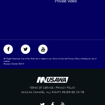
Private video
#musawa
#musawachannel
mosawah.com#
#musawachannel.com
‪#‎Equality‬
‪#‎égalité‬
‫#‏مساواة‬
‫#‏حق‬
‫#‏عدالة‬
‫#‏تساوٍ‬
‫#‏تعادل‬
‫#‏تماثل‬
All Rights Reserved. Use of this Web site is subject to our Terms of Use and Privacy Policy including our use of
‫#‏تسوية‬
cookies
Musawa Channel
2016
©
‫#‏معادلة‬
TERMS OF SERVICE | PRIVACY POLICY
©2017 MUSAWA CHANNEL. ALL RIGHTS RESERVED.