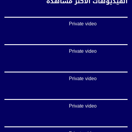
الفيديوهات الأكثر مشاهدة
بينترست:
https://www.pinterest.com/musawachannel
Private video
فيميو:
https://vimeo.com/musawachannel
غوغل+:
://plus.google.com/u/0/b/115185778161375637310/115185778161375637310/posts/p/pub?
Private video
_ga=1.123333704.2101815806.1418341384
#_٤٨
48_#
Private video
‫#‏فلسطين_٤٨‬
‫#‏فلسطين_48‬
‪falasteen_48#‎‬
‫#‏عرب_٤٨
‪‎arab_48#‬
Private video
‫#‏تواصل‬
‫#‏اكسر_حصارك‬
‫#‏بلشنا_نرجع‬
‫#‏شعب_واحد‬
‪#‎mosawah‬