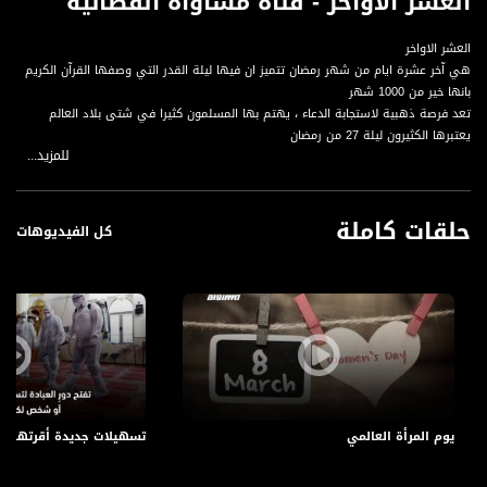
العشر الاواخر - قناة مساواة الفضائية
العشر الاواخر
هي آخر عشرة ايام من شهر رمضان تتميز ان فيها ليلة القدر التي وصفها القرآن الكريم
بانها خير من 1000 شهر
تعد فرصة ذهبية لاستجابة الدعاء ، يهتم بها المسلمون كثيرا في شتى بلاد العالم
يعتبرها الكثيرون ليلة 27 من رمضان
للمزيد...
لكنها قد تقع في اي ليلة فردية من العشر الاواخر
هل انتم متحمسون لاحيائها؟
حلقات كاملة
قناة مساواة الفضائية، صوت فلسطينيي الداخل - لاول مرة منذ ٧٠ عام
كل الفيديوهات
قناة مساواة الفضائية تبث عبر الحيّز الفضائي الفلسطيني PalSat وعلى مدار القمر
NileSat من خلال التردد التالي :
Downlink frequency - الترد :
12645 MHZ
Polarity - الاستقطاب:
Horizontal
يوم المرأة العالمي
تسهيلات جديدة أقرتها ا
Symb.Rate - معدل الترميز:
27.500 MS/s