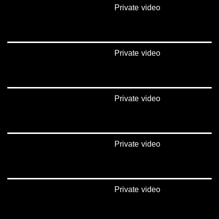
‪falasteen_48#‎‬
Private video
‫#‏عرب_٤٨
‪‎arab_48#‬
‫#‏تواصل‬
‫#‏اكسر_حصارك‬
‫#‏بلشنا_نرجع‬
Private video
‫#‏شعب_واحد‬
‪#‎mosawah‬
#musawa
#musawachannel
Private video
mosawah.com#
#musawachannel.com
‪#‎Equality‬
‪#‎égalité‬
‫#‏مساواة‬
Private video
‫#‏حق‬
‫#‏عدالة‬
‫#‏تساوٍ‬
‫#‏تعادل‬
‫#‏تماثل‬
Private video
‫#‏تسوية‬
‫#‏معادلة‬