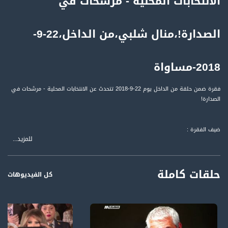
الانتخابات المحلية - مرشحات في
الصدارة!،منال شلبي،من الداخل،22-9-
2018-مساواة
فقرة ضمن حلقة من الداخل يوم 22-9-2018 تتحدث عن الانتخابات المحلية - مرشحات في
الصدارة!
ضيف الفقرة :
للمزيد...
منال شلبي - ناشطة نسوية، رئيس الهيئة الإدارية لجمعية "آذار"
المحاور:
حلقات كاملة
الانتخابات المحلية - مرشحات في الصدارة!
كل الفيديوهات
برنامج حواري اسبوعي، يبث كل يوم سبت، الساعة الثامنة (8:00) مساءً، على تلفزيون
فلسطين وقناة مساواة الفضائية، يستضيف فيه رمزي حكيم عددًا من السياسيين