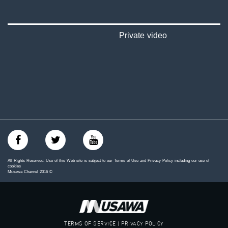
‪#‎mosawah‬
#musawa
#musawachannel
mosawah.com#
Private video
#musawachannel.com
‪#‎Equality‬
‪#‎égalité‬
‫#‏مساواة‬
‫#‏حق‬
‫#‏عدالة‬
‫#‏تساوٍ‬
‫#‏تعادل‬
‫#‏تماثل‬
‫#‏تسوية‬
‫#‏معادلة‬
All Rights Reserved. Use of this Web site is subject to our Terms of Use and Privacy Policy including our use of
cookies
Musawa Channel
2016
©
TERMS OF SERVICE | PRIVACY POLICY