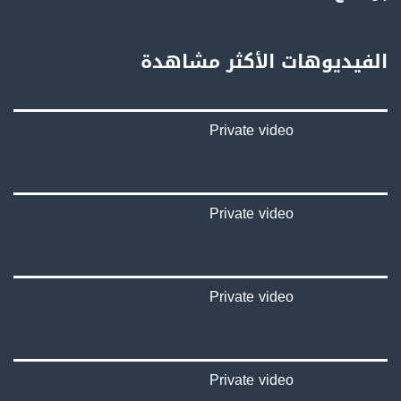
بينترست:
https://www.pinterest.com/musawachannel
الفيديوهات الأكثر مشاهدة
فيميو:
https://vimeo.com/musawachannel
Private video
غوغل+:
://plus.google.com/u/0/b/115185778161375637310/115185778161375637310/posts/p/pub?
_ga=1.123333704.2101815806.1418341384
#_٤٨
Private video
48_#
‫#‏فلسطين_٤٨‬
‫#‏فلسطين_48‬
‪falasteen_48#‎‬
Private video
‫#‏عرب_٤٨
‪‎arab_48#‬
‫#‏تواصل‬
‫#‏اكسر_حصارك‬
‫#‏بلشنا_نرجع‬
Private video
‫#‏شعب_واحد‬