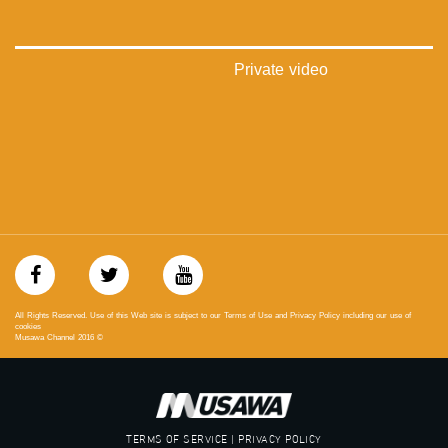
#musawa
#musawachannel
mosawah.com#
#musawachannel.com
Private video
‪#‎Equality‬
‪#‎égalité‬
‫#‏مساواة‬
‫#‏حق‬
‫#‏عدالة‬
‫#‏تساوٍ‬
‫#‏تعادل‬
‫#‏تماثل‬
‫#‏تسوية‬
‫#‏معادلة‬
All Rights Reserved. Use of this Web site is subject to our Terms of Use and Privacy Policy including our use of
cookies
Musawa Channel
2016
©
TERMS OF SERVICE | PRIVACY POLICY