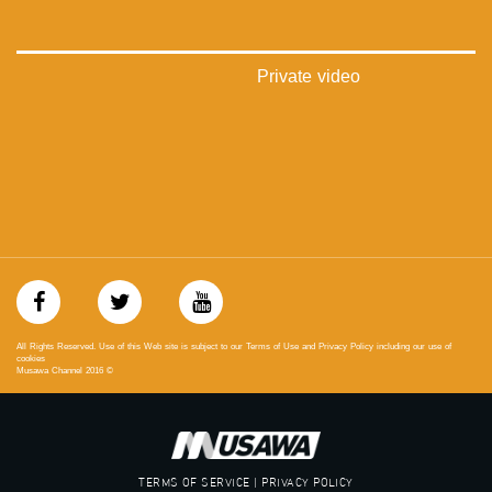
#musawa
#musawachannel
mosawah.com#
#musawachannel.com
Private video
‪#‎Equality‬
‪#‎égalité‬
‫#‏مساواة‬
‫#‏حق‬
‫#‏عدالة‬
‫#‏تساوٍ‬
‫#‏تعادل‬
‫#‏تماثل‬
‫#‏تسوية‬
‫#‏معادلة‬
All Rights Reserved. Use of this Web site is subject to our Terms of Use and Privacy Policy including our use of
cookies
Musawa Channel
2016
©
TERMS OF SERVICE | PRIVACY POLICY