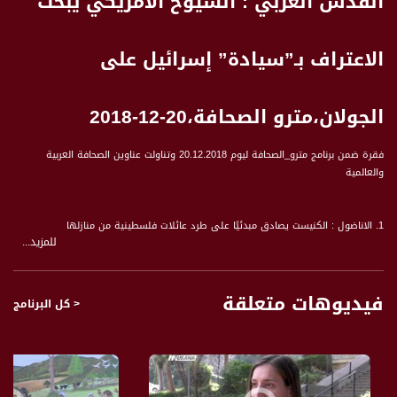
القدس العربي : الشيوخ الأمريكي يبحث
الاعتراف بـ”سيادة” إسرائيل على
الجولان،مترو الصحافة،20-12-2018
فقرة ضمن برنامج مترو_الصحافة ليوم 20.12.2018 وتناولت عناوين الصحافة العربية
والعالمية
1. الاناضول : الكنيست يصادق مبدئيًا على طرد عائلات فلسطينية من منازلها
للمزيد...
2. روسيا اليوم : واشنطن تحذر من مغبة رفض "صفقة القرن"
3. القدس العربي : الشيوخ الأمريكي يبحث الاعتراف بـ”سيادة” إسرائيل على الجولان
صحيفة الشرق الاوسط : العاهل الأردني يؤكد للرئيس الفلسطيني ضرورة كسر الجمود
فيديوهات متعلقة
في العملية السلمية
< كل البرنامج
يتناول البرنامج خبايا الخبر من خلال مقالات مميزة وتحليلات لقضايا منوعة يتنوع بين
المواضيع الإقتصادية الإجتماعية أو الثقافية والفنية أيضا “ مقالات حول الأفلام أو قضايا