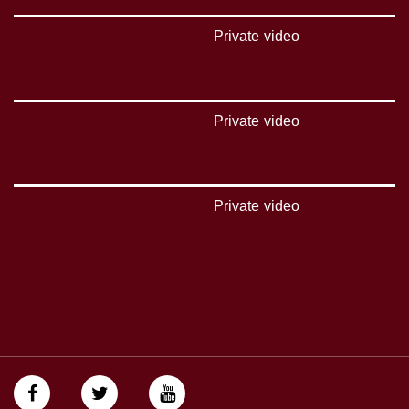
بينترست:
Private video
https://www.pinterest.com/musawachannel
فيميو:
https://vimeo.com/musawachannel
Private video
غوغل+:
://plus.google.com/u/0/b/115185778161375637310/115185778161375637310/posts/p/pub?
_ga=1.123333704.2101815806.1418341384
Private video
#_٤٨
48_#
‫#‏فلسطين_٤٨‬
‫#‏فلسطين_48‬
‪falasteen_48#‎‬
‫#‏عرب_٤٨
‪‎arab_48#‬
‫#‏تواصل‬
‫#‏اكسر_حصارك‬
‫#‏بلشنا_نرجع‬
‫#‏شعب_واحد‬