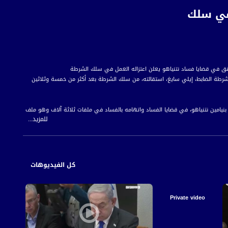
 في سلك
الشرطة الضابط، إيلي سايغ، استقالته، من سلك الشرطة بعد أكثر من خمسة وثلاثين
نيامين نتنياهو، في قضايا الفساد واتهامه بالفساد في ملفات ثلاثة آلاف وهو ملف
للمزيد...
عيين مدير عام الشرطة، حيث يتوقع تأجيل جولة الترقيات القادمة لأجل غير مسمى.
 للمواطن العربي الفلسطيني في الداخل.
كل الفيديوهات
Private video