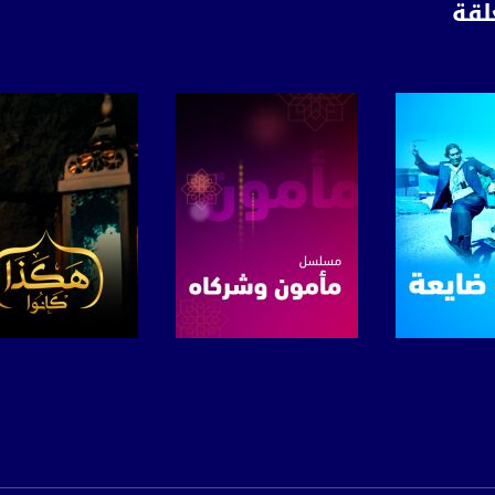
لقة
www.mu
https://www.facebook.
https://twitter
https://www.youtube.com/channel/UCwJbDUmIxc-J
https://www.pinterest.
لبرنامج
صفحة البرنامج
صفحة البرنامج
https://vimeo.
u/0/b/115185778161375637310/115185778161375637310/posts/p/pub?_ga=1.123333704.2101