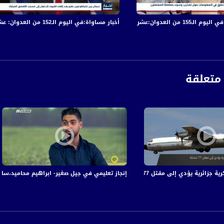
 والجرحى في قصف الاحتلال المتواصل على قطاع غزة
أخبار مساواة:في اليوم الـ152 من العدوان: عشرات الشهداء والجرحى في قصف الاحتلال المتواصل على قطاع غزة
متعلقة
تل 77 شخصآ، ذاكرة في التاريخ،11.2.2018 ، قناة مساواة الفضائية
إنجاز تعليمي في جيل صغير- ابراهيم محاميد،سارة فؤاد محاميد
anafalasteeni@m