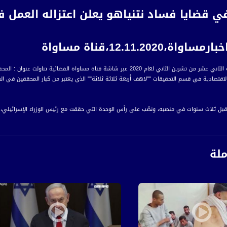
ي قضايا فساد نتنياهو يعلن اعتزاله العمل
،12.11.2020،قناة مساواة
عبر شاشة قناة مساواة الفضائية تناولت عنوان : المحقق في قضايا فساد نتنياهو يعلن اعتزاله العمل في سلك الشرطة
الاقتصادية في قسم التحقيقات ""لاهف أربعة ثلاثة ثلاثة"" الذي يعتبر من كبار المحققين في 
قبل ثلاث سنوات في منصبه، ونصّب على رأس الوحدة التي حققت مع رئيس الوزراء الإسرائيلي، ب
اف وهو ملف شركة الاتصالات بيزيك وموقع الانترنت الاخباري واللا.
سرائيلية، قرر الضابط التقاعد بعد عدم ترقيته في جولة التعيينات الأخيرة، وبسبب التأخير في ت
ملة
رة إخبارية يومية على مدار الساعة لأبرز القضايا الاجتماعية، الاقتصادية، الثقافية والسياسية
اءً بتوقيت القدس
ة، صوت فلسطينيي الداخل - لاول مرة منذ ٧٠ عام
الفضائي الفلسطيني PalSat وعلى مدار القمر NileSat من خلال التردد التالي :
 :