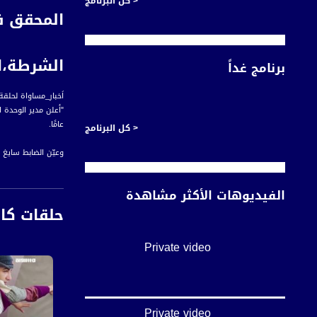
< كل البرنامج
المحقق ف
الشرطة،اخبارمساواة
برنامج غداً
اَخبار_مساواة لحلقة الثاني عشر من تشرين الثاني لعام 2020 
"أعلن مدير الوحدة 
عامًا.
< كل البرنامج
وعيّن الضابط سايغ 
الغواصات، وأربعة آل
الفيديوهات الأكثر مشاهدة
ووفق وسائل إعلام إ
حلقات كا
أخبار مساواة هي نش
#اخبار_مساواة يومياً الساعة 6:00 مس
Private video
قناة مساواة الفضائي
قناة مساواة الفضائية تبث عبر الحيّز 
Downlink frequency - الترد
Private video