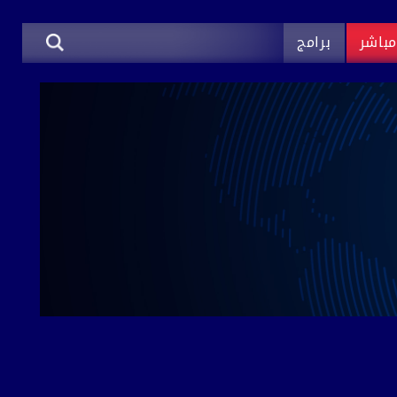
باشر
برامج