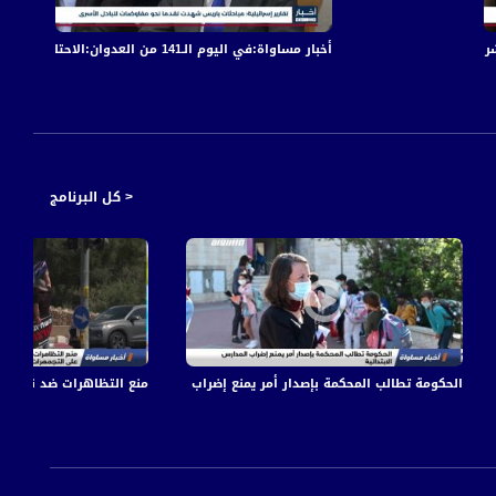
أخبار مساواة:في اليوم الـ141 من العدوان:الاحتلال يكثف قصفه على قطاع غزة مخلّفا عشرات الشهداء والجرحى
أخبار مساواة
< كل البرنامج
 - صباحنا غير- 24-5-2017 - مساواة
الحكومة تطالب المحكمة بإصدار أمر يمنع إضراب المدارس الابتدائية،اخبارمساواة،28.08.مساواة
منع التظاهرات ضد نتنياهو