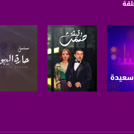
لقة
www.mu
https://www.facebook.
https://twitter
https://www.youtube.com/channel/UCwJbDUmIxc-J
https://www.pinterest.
لبرنامج
صفحة البرنامج
صفحة البرنامج
https://vimeo.
u/0/b/115185778161375637310/115185778161375637310/posts/p/pub?_ga=1.123333704.2101