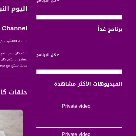
< كل البرنامج
Channel
برنامج غداً
الحلقة العاشرة من ب
كيف كان يوم النبي
< كل البرنامج
يمشي و متى كان يل
حديث ممتع مع يوم 
الفيديوهات الأكثر مشاهدة
#سلام_عليكم - الم
حلقات كا
وجل يقدمه الأستاذ
قناة مساواة الفضائي
Private video
قناة مساواة الفضائية تبث عبر الحيّز 
Downlink frequency - الترد
12645 MHZ
Private video