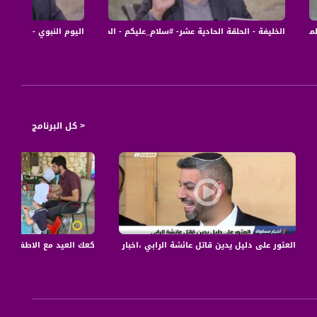
Musawa Channe
الخليفة - الحلقة الحادية عشر- #سلام_عليكم - الموسم 3 - قناة مساواة الفضائية - Musawa Channel
اليوم النبوي - الحلقة العاشرة - #سلام_ع
< كل البرنامج
ل المحادثات بين الليكود وكحول لفان،تقرير،اخبار،08.12
العثور على دليل يدين قاتل عائشة الرابي ،اخبار مساواة،24.1.2019، مساواة
كعك العيد مع الاطفال - الناصرة 