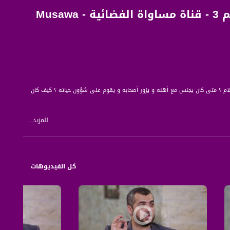
اليوم النبوي - الحلقة العاشرة - #سلام_عليكم - الموسم 3 - قناة مساواة الفضائية - Musawa
سلام ؟ متى كان يجلس مع أهله و يزور أصحابه و يقوم على شؤون حياته ؟ كيف كان
للمزيد...
ميدة التي يجب أن يتصف بها المسلم في حياته كي يبقى على صلة بينه وبين ربه عز
كل الفيديوهات