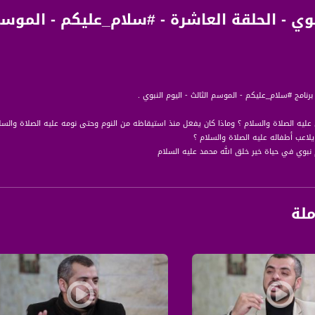
رنامج #سلام_عليكم - الموسم الثالث - اليوم النبوي .
 عليه الصلاة والسلام ؟ وماذا كان يفعل منذ استيقاظه من النوم وحتى نومه عليه الصلاة وال
اعب أطفاله عليه الصلاة والسلام ؟
نبوي في حياة خير خلق الله محمد عليه السلام
وسم الثالث ، برنامج ديني تربوي يعالج موضوعات الأخلاق والسلوك خصوصا أخلاق المؤمنين الح
ملة
 محمد ربعي.
ة، صوت فلسطينيي الداخل - لاول مرة منذ ٧٠ عام
الفضائي الفلسطيني PalSat وعلى مدار القمر NileSat من خلال التردد التالي :
 :