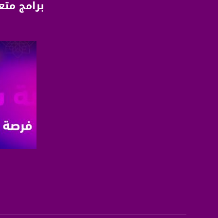
برامج متع
الموقع الالكتروني:
sawachannel.com
فيسبوك:
com/musawachannel
تويتر:
.com/musawachannel
يوتيوب:
X8PX53ek2Zg/feed
بينترست:
com/musawachannel
فيميو:
صفحة ا
com/musawachannel
غوغل+:
815806.1418341384