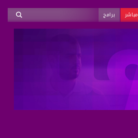
باشر
برامج