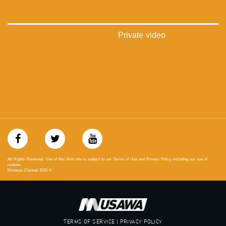
‫#‏فلسطين_48‬
‪falasteen_48#‎‬
‫#‏عرب_٤٨
‪‎arab_48#‬
Private video
‫#‏تواصل‬
‫#‏اكسر_حصارك‬
‫#‏بلشنا_نرجع‬
‫#‏شعب_واحد‬
‪#‎mosawah‬
#musawa
#musawachannel
mosawah.com#
#musawachannel.com
‪#‎Equality‬
‪#‎égalité‬
‫#‏مساواة‬
All Rights Reserved. Use of this Web site is subject to our Terms of Use and Privacy Policy including our use of
‫#‏حق‬
cookies
Musawa Channel
2016
©
‫#‏عدالة‬
‫#‏تساوٍ‬
‫#‏تعادل‬
‫#‏تماثل‬
‫#‏تسوية‬
TERMS OF SERVICE | PRIVACY POLICY
‫#‏معادلة‬