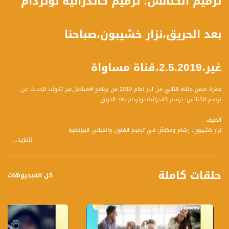
ترميم الكنائس: ترميم كاتدرائية نوتردام
بعد الحريق،نزار خشيبون،صباحنا
غير،2.5.2019،قناة مساواة
فقرة ضمن حلقة الثاني من ايار لعام 2019 من برنامج #صباحنا_غير تناولت الحديث عن :
ترميم الكنائس: ترميم كاتدرائية نوتردام بعد الحريق
الضيف :
نزار خشيبون: رسّام ومختصّ في ترميم الفنون والمباني البيزنطية
للمزيد...
المحاور :
- أصدرت كتابًا يعتبر بمثابة أول كتاب يوثق الأيقونات البيزنطية في الكنائس الأرثوذكسية
حلقات كاملة
في البلاد، ما الذي يضمه الكتاب وما هي أبرز معالمه وزواياه؟
كل الفيديوهات
- درست الموضوع أكاديمياً في جامعة أثينا لكتابة الأيقونات في اليونان، لماذا اخترته وما
هي العوالم التي اكتشفتها بفعله؟
- ضج العالم بعد حريق نوتردام: شاركنا أهمية ودور هذه الكنيسة؟
ما الذي يميز مبناها؟
- تابعت ما حدث:" ما هي الأضرار هناك وكم من الوقت والجهد تتطلب إعادة ترميمها؟