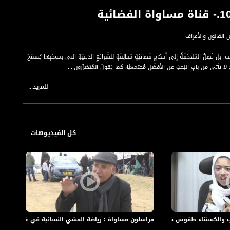
بل تَصِلُ المُلاحَقَةُ إلى أحكامٍ قَضائيَةٍ مُخالِفَةٍ للشَرائعِ الدينيَةِ التي بموجَبِها يُسمَحُ
َدَدِ لا تأتي من بابِ البَحثِ عن الأفضَلِ مُجتمعيًا، كما يَقولُ المُتضرِّرون....
للمزيد...
 صوت مراسلينا وعدسة طواقمنا في الميدان. تقدمه: نسرين إبراهيم أبو غوش.
كل الفيديوهات
رفح
والكستناء طقوس شتوية والإعاقة لا تمنع الإبداع
مراسلون مساواة : رياضة المشي النسائية في غزة ومتحف
مرا