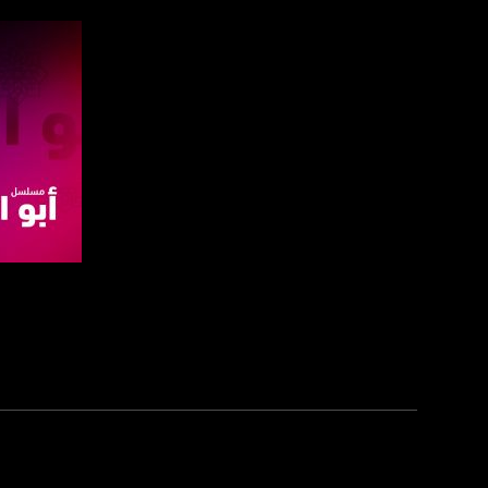
sawachannel.com
فيسبوك:
com/musawachannel
تويتر:
.com/musawachannel
يوتيوب:
X8PX53ek2Zg/feed
بينترست:
com/musawachannel
صفحة ا
فيميو:
com/musawachannel
غوغل+:
815806.1418341384
#_٤٨
48_#