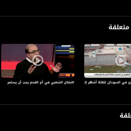
متعلقة
في السودان لثلاثة أشهر إثر الفيضانات الموسمية،اخبارمساواة،07.09، مساواة
النضال الشعبي في أم الفحم يجب أن يستمر
anafalasteeni@m
لقة