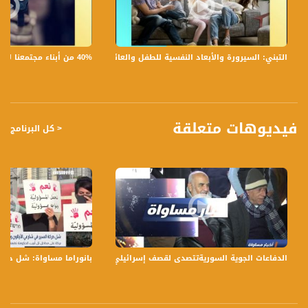
أم أنّ الأهم هو إيجاد أماكن عمل للمعلمين/المعلمات أولاً، ومِن ثم تعليم الآخر اللغة
العربية لأهميتها؟
40% من أبناء مجتمعنا لا يشعرون بالأمان في بلداتهم!،الكاملة،صباحنا غير،28.6.2019،قناة مساواة
التبني: السيرورة والأبعاد النفسية للطفل والعائلة،الكاملة،صباحنا غير،30.6.2019،قناة مساواة
ضيوف الحلقة هم :
1- بروفيسور محمد أمارة - باحث مُتخصص في علم اللغة الإجتماعي
2- رلى عسليّة - أخصائية اجتماعية ومستشارة تنظيمية
3- عليا زعبي
4- أمال خازم - مدربة تنمية بشرية
فيديوهات متعلقة
< كل البرنامج
لمتابعي قناة مساواة الفضائية - تسجيل حلقة 18-7-2016 على قناة اليوتيوب الرسمية
برنامج صباحنا غير يأتيكم يومياً عدا السبت في تمام الساعة 9:30 صباحاً بتوقيت القدس مع
الاعلاميين دريد لداوي و عفاف شيني وليلى القيش نتحدث من خلاله في موضوعات
كثيرة ومتنوعة وضيوف مختلفين كل يوم.
قناة مساواة الفضائية، صوت فلسطينيي الداخل - لاول مرة منذ ٧٠ عام
قناة مساواة الفضائية تبث عبر الحيّز الفضائي الفلسطيني PalSat وعلى مدار القمر
الدفاعات الجوية السوريةتتصدى لقصف إسرائيلي بزعم قصف أهداف إيرانية،الكاملة،ا
بانوراما مساواة: شل حركة
NileSat من خلال التردد التالي :
Downlink frequency - الترد :
12645 MHZ