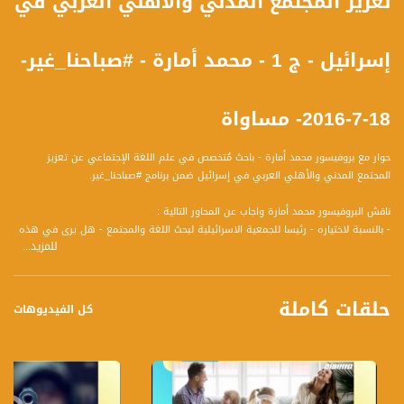
تعزيز المجتمع المدني والأهلي العربي في
إسرائيل - ج 1 - محمد أمارة - #صباحنا_غير-
18-7-2016- مساواة
حوار مع بروفيسور محمد أمارة - باحث مُتخصص في علم اللغة الإجتماعي عن تعزيز
المجتمع المدني والأهلي العربي في إسرائيل ضمن برنامج #صباحنا_غير.
ناقش البروفيسور محمد أمارة واجاب عن المحاور التالية :
- بالنسبة لاختياره - رئيسا للجمعية الاسرائيلية لبحث اللغة والمجتمع - هل يرى في هذه
للمزيد...
المهمة تكليف أم تشريف؟!
- ينصبُ اهتمامه باللغة العربية أولاً كونه ، درس علم اللغة الإجتماعي، وأصبح للغة
العربية مكانة في بحوثه ودراساته . فهل يرى أنّه وآخرين درسوا هذا المجال استطاعوا
حلقات كاملة
ترسيخ العربية وحفظ الذاكرة والرواية الفلسطينية؟
كل الفيديوهات
- هل يعتقد أنّ المجتمع الإسرائيلي يهتم بتعلُم اللغة العربية، على اعتبار أنها لُغة الآخَر؟
أم أنّ الأمر ليسَ كذلك بتاتًا؟
- مؤخرًا تمّ الحديث عن استهداف المعلمين العرب حيثُ تبين أنّ عدد كبير من المعلمين
العرب عاطلون عن العمل بسبب عدم دمجهم في المدارس العبرية؟ فهل يرى أنّ تعليم
العبرية مِن قِبل معلمين عرب قد يضُرُ باللغة العربية وأهمية تعزيزها لدى العرب بالأساس؟