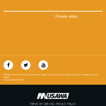
_ga=1.123333704.2101815806.1418341384
#_٤٨
48_#
Private video
‫#‏فلسطين_٤٨‬
‫#‏فلسطين_48‬
‪falasteen_48#‎‬
‫#‏عرب_٤٨
‪‎arab_48#‬
‫#‏تواصل‬
‫#‏اكسر_حصارك‬
‫#‏بلشنا_نرجع‬
‫#‏شعب_واحد‬
‪#‎mosawah‬
#musawa
#musawachannel
All Rights Reserved. Use of this Web site is subject to our Terms of Use and Privacy Policy including our use of
mosawah.com#
cookies
Musawa Channel
2016
©
#musawachannel.com
‪#‎Equality‬
‪#‎égalité‬
‫#‏مساواة‬
‫#‏حق‬
TERMS OF SERVICE | PRIVACY POLICY
‫#‏عدالة‬