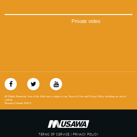
‫#‏فلسطين_٤٨‬
‫#‏فلسطين_48‬
‪falasteen_48#‎‬
‫#‏عرب_٤٨
Private video
‪‎arab_48#‬
‫#‏تواصل‬
‫#‏اكسر_حصارك‬
‫#‏بلشنا_نرجع‬
‫#‏شعب_واحد‬
‪#‎mosawah‬
#musawa
#musawachannel
mosawah.com#
#musawachannel.com
‪#‎Equality‬
‪#‎égalité‬
All Rights Reserved. Use of this Web site is subject to our Terms of Use and Privacy Policy including our use of
‫#‏مساواة‬
cookies
Musawa Channel
2016
©
‫#‏حق‬
‫#‏عدالة‬
‫#‏تساوٍ‬
‫#‏تعادل‬
‫#‏تماثل‬
TERMS OF SERVICE | PRIVACY POLICY
‫#‏تسوية‬