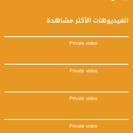
فيسبوك:
https://www.facebook.com/musawachannel
الفيديوهات الأكثر مشاهدة
تويتر:
https://twitter.com/musawachannel
Private video
يوتيوب:
https://www.youtube.com/channel/UCwJbDUmIxc-JX8PX53ek2Zg/feed
بينترست:
https://www.pinterest.com/musawachannel
Private video
فيميو:
https://vimeo.com/musawachannel
Private video
غوغل+:
://plus.google.com/u/0/b/115185778161375637310/115185778161375637310/posts/p/pub?
_ga=1.123333704.2101815806.1418341384
#_٤٨
Private video
48_#