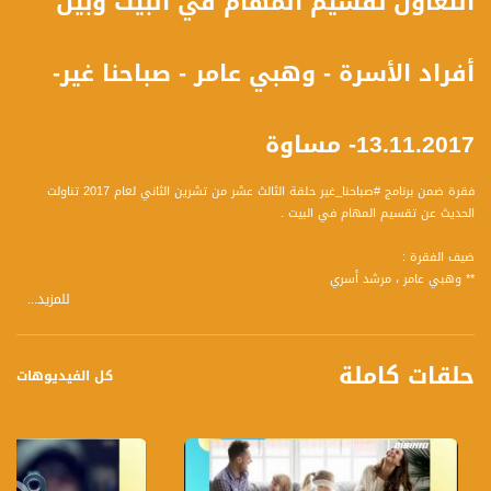
التعاون تقسيم المهام في البيت وبين
أفراد الأسرة - وهبي عامر - صباحنا غير-
13.11.2017- مساوة
فقرة ضمن برنامج #صباحنا_غير حلقة الثالث عشر من تشرين الثاني لعام 2017 تناولت
الحديث عن تقسيم المهام في البيت .
ضيف الفقرة :
** وهبي عامر ، مرشد أسري
للمزيد...
وتحدث عن المحاور التالية :
1 بحياتنا العصرية لم تعد أعمال المنزل حصر على المرأة بالتالي المرأة الرجل في العمل
حلقات كاملة
كيف يتفق الزوجان على تقسيم الأعمال المنزلية .
كل الفيديوهات
2 العديد من الرجال رغم هذا التطور وخروج المرأة الى العمل لا زال يعتقد أن أعمال
المنزل هي للمرأة ولا يمكنه او لا يعرف او لم يتربى على أن يعمل كيف نغير.
3 للأسف العديد من الرجال وخاصة من يعملون أعمال جسدية منهكة كثيرا ما يرددون
لزوجاتهم خاصة ربات المنازل ماذا كنت تفعلين طوال النهار؟ بما معناه أنت لم تتعب
مثلي.