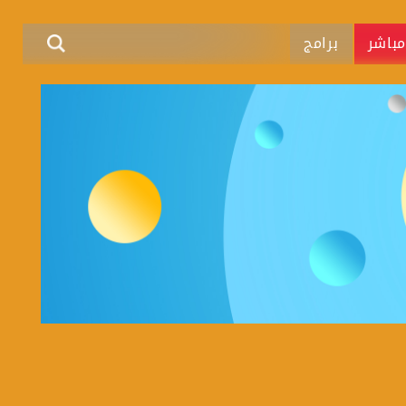
باشر
برامج