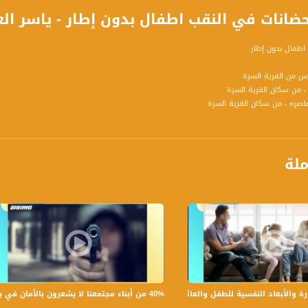
ضانات في النقب اطفال بدون إطار - ياسر العقبي - صباحنا غ
اطفال بدون إطار .
درس من القرية السرة
، من سكان القرية السرة
اصره ، من سكان القرية السرة
القرية السرة
لقرية السرة
ملة
ة الكاملة التي تناولت عدة فقرات ومواضيع وضيوف كالتالي :
في
مي مدير مركز ميزان
رر المسؤول وصاحب الامتياز لصحيفة كل الناس
محلل سياسي
40% من أبناء مجتمعنا لا يشعرون بالأمان في بلداتهم!،الكاملة،صباحنا غير،28.6.2019،قناة مساواة
لأبعاد النفسية للطفل والعائلة،الكاملة،صباحنا غير،30.6.2019،قناة مساواة
: