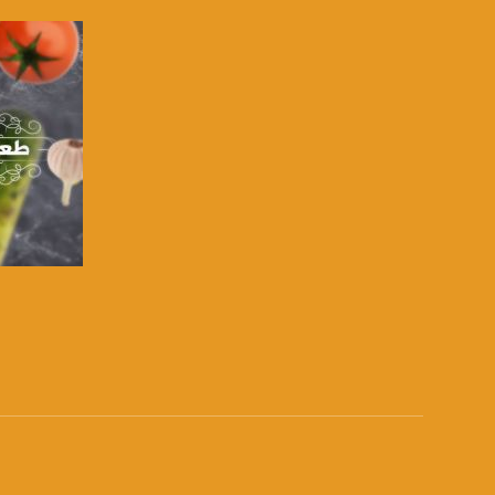
Downlink frequency - الترد
12645 MHZ
Polarity - الاستقطاب:
Horizontal
Symb.Rate - معدل الترميز:
27.500 MS/s
FEC - تصحيح الخطأ :
5/6
عربسات Arabsat Badr 4 at 26.0 east
صفحة ا
DL: 11958 H
SR: 27500
FEC: 5/6
للتواصل:
بريد الكتروني: