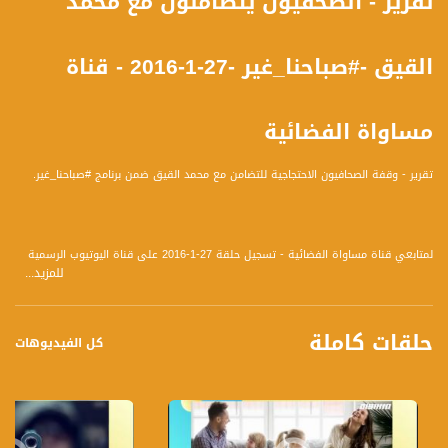
تقرير - الصحفيون يتضامنون مع محمد
القيق -#صباحنا_غير -27-1-2016 - قناة
مساواة الفضائية
تقرير - وقفة الصحافيون الاحتجاجية للتضامن مع محمد القيق ضمن برنامج #صباحنا_غير.
لمتابعي قناة مساواة الفضائية - تسجيل حلقة 27-1-2016 على قناة اليوتيوب الرسمية
للمزيد...
برنامج #صباحنا_غير يأتيكم يومياً عدا السبت في تمام الساعة 9:30 صباحاً بتوقيت القدس
مع الاعلاميين دريد لداوي و عفاف الشيني نتحدث من خلاله في موضوعات كثيرة ومتنوعة
وضيوف مختلفين كل يوم .
حلقات كاملة
كل الفيديوهات
قناة مساواة الفضائية، صوت فلسطينيي الداخل - لاول مرة منذ ٧٠ عام