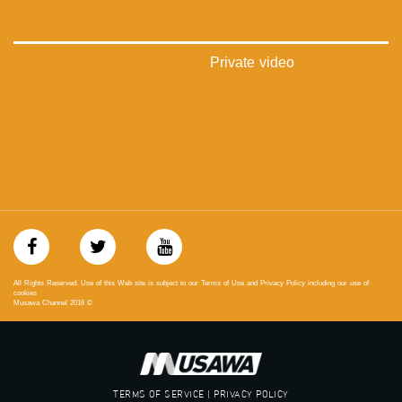
‫#‏تعادل‬
‫#‏تماثل‬
‫#‏تسوية‬
‫#‏معادلة‬
Private video
All Rights Reserved. Use of this Web site is subject to our Terms of Use and Privacy Policy including our use of
cookies
Musawa Channel
2016
©
TERMS OF SERVICE | PRIVACY POLICY