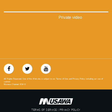
mosawah.com#
#musawachannel.com
‪#‎Equality‬
‪#‎égalité‬
Private video
‫#‏مساواة‬
‫#‏حق‬
‫#‏عدالة‬
‫#‏تساوٍ‬
‫#‏تعادل‬
‫#‏تماثل‬
‫#‏تسوية‬
‫#‏معادلة‬
All Rights Reserved. Use of this Web site is subject to our Terms of Use and Privacy Policy including our use of
cookies
Musawa Channel
2016
©
TERMS OF SERVICE | PRIVACY POLICY