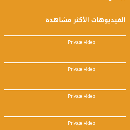
فيميو:
https://vimeo.com/musawachannel
الفيديوهات الأكثر مشاهدة
غوغل+:
://plus.google.com/u/0/b/115185778161375637310/115185778161375637310/posts/p/pub?
_ga=1.123333704.2101815806.1418341384
Private video
#_٤٨
48_#
‫#‏فلسطين_٤٨‬
‫#‏فلسطين_48‬
Private video
‪falasteen_48#‎‬
‫#‏عرب_٤٨
‪‎arab_48#‬
‫#‏تواصل‬
Private video
‫#‏اكسر_حصارك‬
‫#‏بلشنا_نرجع‬
‫#‏شعب_واحد‬
‪#‎mosawah‬
#musawa
Private video
#musawachannel