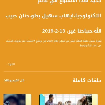
جديد هذا الاسبوع في عالم
التكنولوجيا،ايهاب سهيل بطو،حنان حبيب
الله،صباحنا غير، 13-2-2019
فقرة ضمن حلقة الثالث عشر من فبراير لعام 2019 من برنامج #صباحنا_غير تناولت الحديث
عن اخبار التكنولوجيا
للمزيد...
الضيف :
1. ايهاب سهيل بطو- مدون فيديو، ومدير تسويق حملات في مواقع التواصل الاجتماعي
2. حنان حبيب الله - متخصصة في مجال التسويق الإلكتروني والعلاقات العامة
حلقات كاملة
كل الفيديوهات
تسجيل حلقة13-2-2019 على قناة اليوتيوب الرسمية
برنامج #صباحنا_غير يأتيكم يومياً عدا السبت في تمام الساعة 09:00 صباحاً بتوقيت القدس