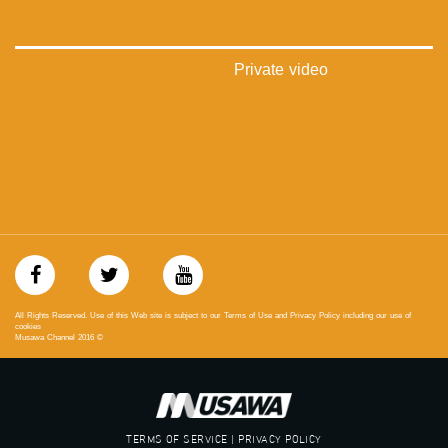
‫#‏تسوية‬
‫#‏معادلة‬
Private video
All Rights Reserved. Use of this Web site is subject to our Terms of Use and Privacy Policy including our use of
cookies
Musawa Channel
2016
©
TERMS OF SERVICE | PRIVACY POLICY