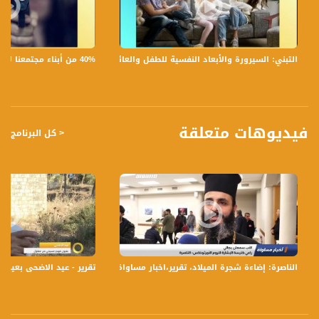
Downlink frequency - الترد :
12645 MHZ
40% من أبناء مجتمعنا لا يشعرون بالأمان في بلداتهم!،الكاملة،صباحنا غير،28.6.2019،قناة مساواة
التبني: السيرورة والأبعاد النفسية للطفل والعائلة،الكاملة،صباحنا غير،30.6.2019،قناة مساواة
Polarity - الاستقطاب:
Horizontal
Symb.Rate - معدل الترميز:
27.500 MS/s
فيديوهات متعلقة
< كل البرنامج
FEC - تصحيح الخطأ :
5/6
للتواصل:
بريد الكتروني:
anafalasteeni@musawachannel.com
الناصرة: إضاءة شجرة الميلاد، تقرير،اخبار مساواة،09.12.2019،قناة مساواة
تقرير - عيد الاضحى بعيون مهجر مسيحي 
للتفاعل:
الموقع الالكتروني:
www.musawachannel.com