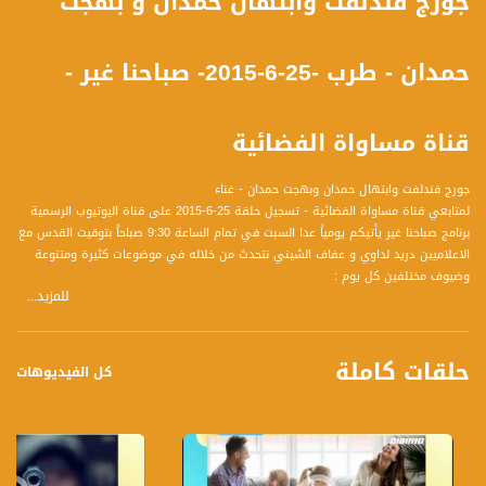
جورج قندلفت وابتهال حمدان و بهجت
حمدان - طرب -25-6-2015- صباحنا غير -
قناة مساواة الفضائية
جورج قندلفت وابتهال حمدان وبهجت حمدان - غناء
لمتابعي قناة مساواة الفضائية - تسجيل حلقة 25-6-2015 على قناة اليوتيوب الرسمية
برنامج صباحنا غير يأتيكم يومياً عدا السبت في تمام الساعة 9:30 صباحاً بتوقيت القدس مع
الاعلاميين دريد لداوي و عفاف الشيني نتحدث من خلاله في موضوعات كثيرة ومتنوعة
وضيوف مختلفين كل يوم :
للمزيد...
1- نادين عبود (عازفة بيانو)
2- رانيا مخلوف (مصممة إكسسوارات)
3- نسيم كسابري – مدرب لياقة بدنيّة
حلقات كاملة
4- جورج قندلفت
كل الفيديوهات
5- ابتهال حمدان
6- بهجت حمدان
قناة مساواة الفضائية تبث عبر الحيّز الفضائي الفلسطيني PalSat وعلى مدار القمر
NileSat من خلال التردد التالي :